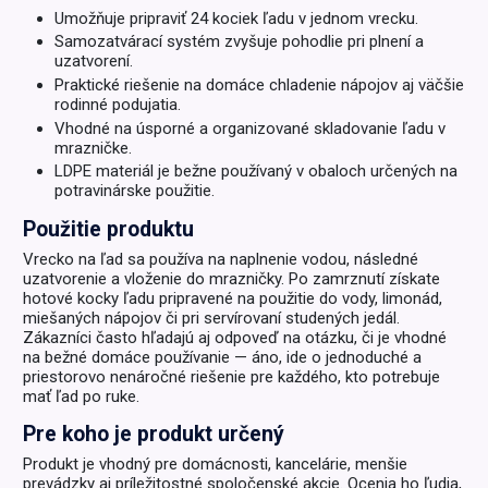
Umožňuje pripraviť 24 kociek ľadu v jednom vrecku.
Samozatvárací systém zvyšuje pohodlie pri plnení a
uzatvorení.
Praktické riešenie na domáce chladenie nápojov aj väčšie
rodinné podujatia.
Vhodné na úsporné a organizované skladovanie ľadu v
mrazničke.
LDPE materiál je bežne používaný v obaloch určených na
potravinárske použitie.
Použitie produktu
Vrecko na ľad sa používa na naplnenie vodou, následné
uzatvorenie a vloženie do mrazničky. Po zamrznutí získate
hotové kocky ľadu pripravené na použitie do vody, limonád,
miešaných nápojov či pri servírovaní studených jedál.
Zákazníci často hľadajú aj odpoveď na otázku, či je vhodné
na bežné domáce používanie — áno, ide o jednoduché a
priestorovo nenáročné riešenie pre každého, kto potrebuje
mať ľad po ruke.
Pre koho je produkt určený
Produkt je vhodný pre domácnosti, kancelárie, menšie
prevádzky aj príležitostné spoločenské akcie. Ocenia ho ľudia,