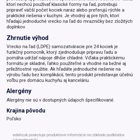
ktorí nechcú používať klasické formy na ľad, potrebujú
pripraviť väčší počet kociek naraz alebo preferujú rýchle a
praktické riešenia v kuchyni. Je vhodný aj pre tých, ktorí
hľadajú jednoduché vrecko na ľad do mrazničky bez zložitých
doplnkov.
Zhrnutie výhod
Vrecko na ľad (LDPE) samozatváracie pre 24 kociek je
funkčný pomocník, ktorý zjednodušuje prípravu ľadu a
pomáha udržať nápoje dlhšie chladné. Vďaka praktickému
formátu je skladné, ľahko použiteľné a vhodné na bežné aj
príležitostné využitie. Ak hľadáte jednoduché riešenie na
výrobu ľadu bez komplikácií, tento produkt predstavuje účelnú
voľbu pre domácu kuchyňu aj kanceláriu.
Alergény
Alergény nie sú v dostupných údajoch špecifikované.
Krajina pôvodu
Poľsko
edelia.sk poskytuje produktové informácie na základe podkladov