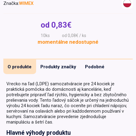
Značka:
WIMEX
Špeciálna výživa a
biopotraviny
Darčekové
Recepty
Špeciálna
poukazy
výživa
od
0,83€
Dieťa
10ks
od 0,08€ / ks
Drogéria a kozmetika
momentálne nedostupné
Domácnosť a kancelária
Domáci miláčikovia
O produkte
Produkty značky
Podobné
Lekáreň
Vrecko na ľad (LDPE) samozatváracie pre 24 kociek je
praktická pomôcka do domácnosti aj kancelárie, keď
potrebujete pripraviť ľad rýchlo, hygienicky a bez zbytočného
prelievania vody. Tento ľadový sáčok je určený na jednoduchú
výrobu 24 kociek ľadu naraz, čo oceníte pri chladení nápojov,
servírovaní na oslavách alebo pri každodennom používaní v
kuchyni. Samozatváracie prevedenie zjednodušuje
manipuláciu a šetrí čas.
Hlavné výhody produktu