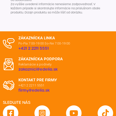
od dodávateľa.
Za vyššie uvedené informácie nenesieme zodpovednosť. V
každom prípade si skontrolujte informácie na príslušnom obale
produktu. Dizajn produktu sa môže líšiť od obrázku.
ZÁKAZNÍCKA LINKA
Po-Pia 7:00-19:00
So-Ne 7:00-19:00
+421 2 2211 5551
ZÁKAZNÍCKA PODPORA
Reklamácie a podnety
zakaznici@edelia.sk
KONTAKT PRE FIRMY
+421 2 2211 5551
firmy@edelia.sk
SLEDUJTE NÁS