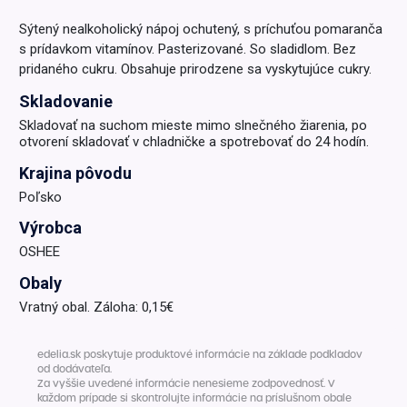
Sýtený nealkoholický nápoj ochutený, s príchuťou pomaranča
s prídavkom vitamínov. Pasterizované. So sladidlom. Bez
pridaného cukru. Obsahuje prirodzene sa vyskytujúce cukry.
Skladovanie
Skladovať na suchom mieste mimo slnečného žiarenia, po
otvorení skladovať v chladničke a spotrebovať do 24 hodín.
Krajina pôvodu
Poľsko
Výrobca
OSHEE
Obaly
Vratný obal. Záloha: 0,15€
edelia.sk poskytuje produktové informácie na základe podkladov
od dodávateľa.
Za vyššie uvedené informácie nenesieme zodpovednosť. V
každom prípade si skontrolujte informácie na príslušnom obale