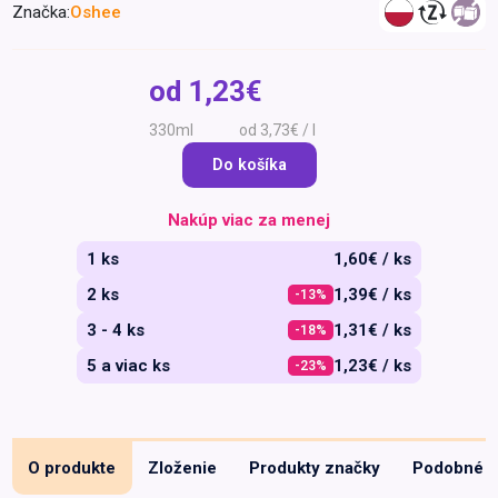
Značka:
Oshee
Špeciálna výživa a
biopotraviny
Darčekové
Recepty
Špeciálna
poukazy
výživa
od
1,23€
Dieťa
330ml
od 3,73€ / l
Drogéria a kozmetika
Do košíka
Domácnosť a kancelária
Domáci miláčikovia
Nakúp viac za menej
Lekáreň
1 ks
1,60€ / ks
2 ks
1,39€ / ks
-13%
3 - 4 ks
1,31€ / ks
-18%
5 a viac ks
1,23€ / ks
-23%
O produkte
Zloženie
Produkty značky
Podobné