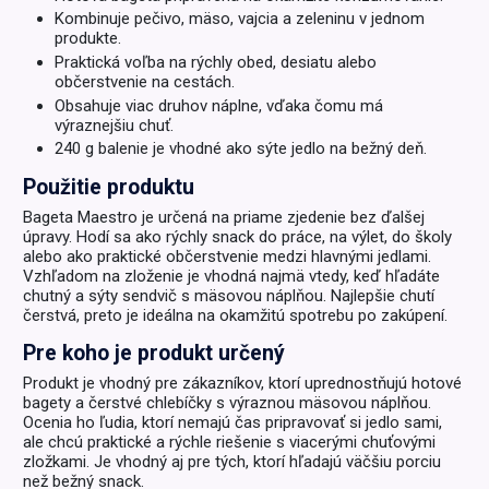
Kombinuje pečivo, mäso, vajcia a zeleninu v jednom
produkte.
Praktická voľba na rýchly obed, desiatu alebo
občerstvenie na cestách.
Obsahuje viac druhov náplne, vďaka čomu má
výraznejšiu chuť.
240 g balenie je vhodné ako sýte jedlo na bežný deň.
Použitie produktu
Bageta Maestro je určená na priame zjedenie bez ďalšej
úpravy. Hodí sa ako rýchly snack do práce, na výlet, do školy
alebo ako praktické občerstvenie medzi hlavnými jedlami.
Vzhľadom na zloženie je vhodná najmä vtedy, keď hľadáte
chutný a sýty sendvič s mäsovou náplňou. Najlepšie chutí
čerstvá, preto je ideálna na okamžitú spotrebu po zakúpení.
Pre koho je produkt určený
Produkt je vhodný pre zákazníkov, ktorí uprednostňujú hotové
bagety a čerstvé chlebíčky s výraznou mäsovou náplňou.
Ocenia ho ľudia, ktorí nemajú čas pripravovať si jedlo sami,
ale chcú praktické a rýchle riešenie s viacerými chuťovými
zložkami. Je vhodný aj pre tých, ktorí hľadajú väčšiu porciu
než bežný snack.