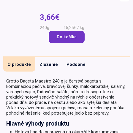
Špeciálna výživa a
biopotraviny
Darčekové
Recepty
Špeciálna
3,66€
poukazy
výživa
Dieťa
240g
15,25€ / kg
Drogéria a kozmetika
Do košíka
Domácnosť a kancelária
Domáci miláčikovia
O produkte
Zloženie
Podobné
Lekáreň
Grotto Bageta Maestro 240 g je čerstvá bageta s
kombináciou pečiva, bravčovej šunky, malokarpatskej salámy,
varených vajec, ľadového šalátu, póru a dresingu. Ide o
praktický hotový sendvič vhodný na rýchle občerstvenie
počas dňa, do práce, na cestu alebo ako sýtejšia desiata.
Vďaka vyváženému spojeniu pečiva, mäsa a zeleniny ponúka
pohodlné riešenie, keď potrebujete jedlo bez prípravy.
Hlavné výhody produktu
Hotová bageta pripravená na okamžité konzumovanie.