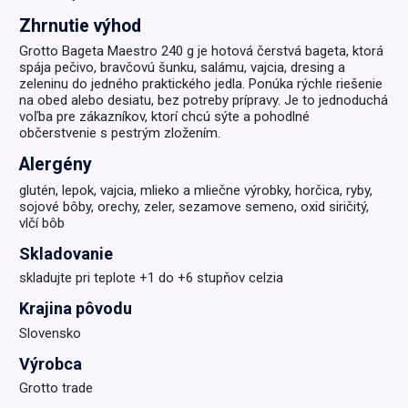
Zhrnutie výhod
Grotto Bageta Maestro 240 g je hotová čerstvá bageta, ktorá
spája pečivo, bravčovú šunku, salámu, vajcia, dresing a
zeleninu do jedného praktického jedla. Ponúka rýchle riešenie
na obed alebo desiatu, bez potreby prípravy. Je to jednoduchá
voľba pre zákazníkov, ktorí chcú sýte a pohodlné
občerstvenie s pestrým zložením.
Alergény
glutén, lepok, vajcia, mlieko a mliečne výrobky, horčica, ryby,
sojové bôby, orechy, zeler, sezamove semeno, oxid siričitý,
vlčí bôb
Skladovanie
skladujte pri teplote +1 do +6 stupňov celzia
Krajina pôvodu
Slovensko
Výrobca
Grotto trade