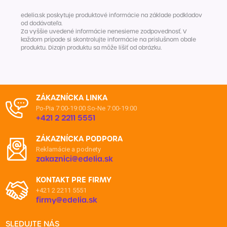
edelia.sk poskytuje produktové informácie na základe podkladov
od dodávateľa.
Za vyššie uvedené informácie nenesieme zodpovednosť. V
každom prípade si skontrolujte informácie na príslušnom obale
produktu. Dizajn produktu sa môže líšiť od obrázku.
ZÁKAZNÍCKA LINKA
Po-Pia 7:00-19:00
So-Ne 7:00-19:00
+421 2 2211 5551
ZÁKAZNÍCKA PODPORA
Reklamácie a podnety
zakaznici@edelia.sk
KONTAKT PRE FIRMY
+421 2 2211 5551
firmy@edelia.sk
SLEDUJTE NÁS