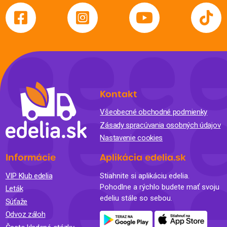
Kontakt
Všeobecné obchodné podmienky
Zásady spracúvania osobných údajov
Nastavenie cookies
Informácie
Aplikácia edelia.sk
VIP Klub edelia
Stiahnite si aplikáciu edelia.
Pohodlne a rýchlo budete mať svoju
Leták
edeliu stále so sebou.
Súťaže
Odvoz záloh