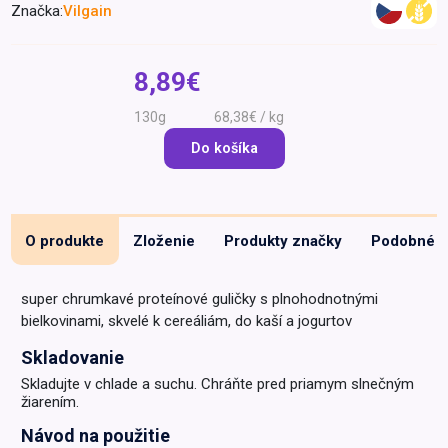
Značka:
Vilgain
Špeciálna výživa a
biopotraviny
Darčekové
Recepty
Špeciálna
poukazy
výživa
8,89€
Dieťa
130g
68,38€ / kg
Drogéria a kozmetika
Do košíka
Domácnosť a kancelária
Domáci miláčikovia
Lekáreň
O produkte
Zloženie
Produkty značky
Podobné
super chrumkavé proteínové guličky s plnohodnotnými
bielkovinami, skvelé k cereáliám, do kaší a jogurtov
Skladovanie
Skladujte v chlade a suchu. Chráňte pred priamym slnečným
žiarením.
Návod na použitie