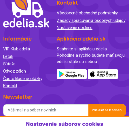
Kontakt
Všeobecné obchodné podmienky
Zásady spracúvania osobných údajov
Nastavenie cookies
Informácie
Aplikácia edelia.sk
VIP Klub edelia
Stiahnite si aplikáciu edelia.
Pohodlne a rýchlo budete mať svoju
Leták
edeliu stále so sebou.
Súťaže
Odvoz záloh
Často kladené otázky
Kontakt
Newsletter
Prihlásiť sa k odberu
Nastavenie súborov cookies
Súhlasím so spracovaním osobných údajov a so zasielaním