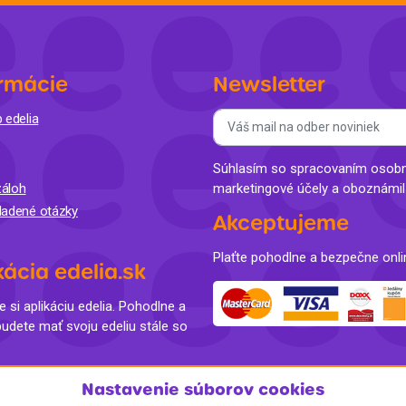
Balóny a sviečky
Intímna hygiena
Dekorácie
egórie
Stolovanie
domácich
rmácie
Newsletter
Sezónna dekorácia
 edelia
egórie
Súhlasím so spracovaním osobný
áloh
marketingové účely a oboznámi
ladené otázky
Akceptujeme
Plaťte pohodlne a bezpečne onli
kácia edelia.sk
e si aplikáciu edelia. Pohodlne a
budete mať svoju edeliu stále so
Nastavenie súborov cookies