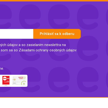
Inkontinencia
Zobraziť všetko z kategórie
Naplaste
Viac (2)
Prihlásiť sa k odberu
ch údajov a so zasielaním newslettra na
l som sa so Zásadami ochrany osobných údajov.
ne.