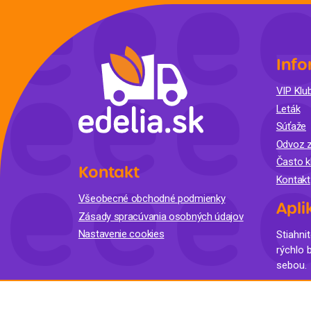
Krémy a impregnácia
Zobraziť všetko z kat
Výpredaj 
potrieb
Info
VIP Klub
Zobraziť všetko z kat
Leták
Súťaže
Odvoz z
Často k
Kontakt
Kontakt
Všeobecné obchodné podmienky
Apli
Zásady spracúvania osobných údajov
Nastavenie cookies
Stiahnit
rýchlo 
sebou.