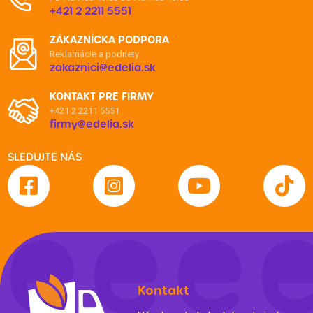
+421 2 2211 5551
ZÁKAZNÍCKA PODPORA
Reklamácie a podnety
zakaznici@edelia.sk
KONTAKT PRE FIRMY
+421 2 2211 5551
firmy@edelia.sk
SLEDUJTE NÁS
Kontakt