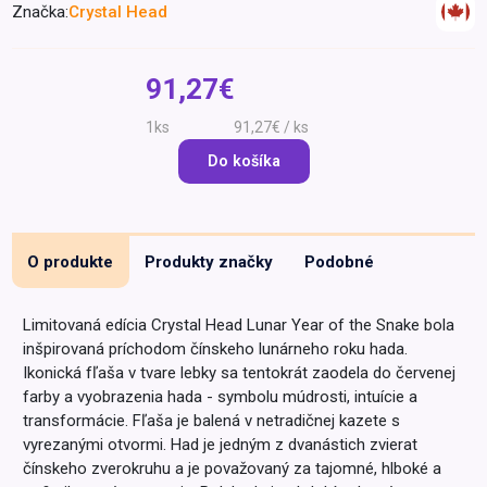
Značka:
Crystal Head
Špeciálna výživa a
biopotraviny
Darčekové
Recepty
Špeciálna
poukazy
výživa
91,27€
Dieťa
1ks
91,27€ / ks
Drogéria a kozmetika
Do košíka
Domácnosť a kancelária
Domáci miláčikovia
Lekáreň
O produkte
Produkty značky
Podobné
Limitovaná edícia Crystal Head Lunar Year of the Snake bola
inšpirovaná príchodom čínskeho lunárneho roku hada.
Ikonická fľaša v tvare lebky sa tentokrát zaodela do červenej
farby a vyobrazenia hada - symbolu múdrosti, intuície a
transformácie. Fľaša je balená v netradičnej kazete s
vyrezanými otvormi. Had je jedným z dvanástich zvierat
čínskeho zverokruhu a je považovaný za tajomné, hlboké a