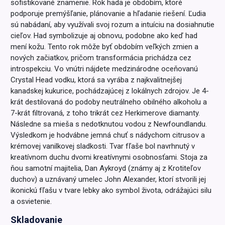
sofistikované znamenie. Rok hada je obdobím, ktoré
podporuje premýšľanie, plánovanie a hľadanie riešení. Ľudia
sú nabádaní, aby využívali svoj rozum a intuíciu na dosiahnutie
cieľov. Had symbolizuje aj obnovu, podobne ako keď had
mení kožu. Tento rok môže byť obdobím veľkých zmien a
nových začiatkov, pričom transformácia prichádza cez
introspekciu. Vo vnútri nájdete medzinárodne oceňovanú
Crystal Head vodku, ktorá sa vyrába z najkvalitnejšej
kanadskej kukurice, pochádzajúcej z lokálnych zdrojov. Je 4-
krát destilovaná do podoby neutrálneho obilného alkoholu a
7-krát filtrovaná, z toho trikrát cez Herkimerove diamanty.
Následne sa mieša s nedotknutou vodou z Newfoundlandu.
Výsledkom je hodvábne jemná chuť s nádychom citrusov a
krémovej vanilkovej sladkosti. Tvar fľaše bol navrhnutý v
kreatívnom duchu dvomi kreatívnymi osobnosťami. Stoja za
ňou samotní majitelia, Dan Aykroyd (známy aj z Krotiteľov
duchov) a uznávaný umelec John Alexander, ktorí stvorili jej
ikonickú fľašu v tvare lebky ako symbol života, odrážajúci silu
a osvietenie.
Skladovanie