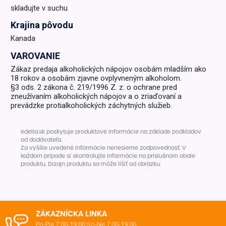
skladujte v suchu
Krajina pôvodu
Kanada
VAROVANIE
Zákaz predaja alkoholických nápojov osobám mladším ako
18 rokov a osobám zjavne ovplyvneným alkoholom.
§3 ods. 2 zákona č. 219/1996 Z. z. o ochrane pred
zneužívaním alkoholických nápojov a o zriaďovaní a
prevádzke protialkoholických záchytných služieb.
edelia.sk poskytuje produktové informácie na základe podkladov
od dodávateľa.
Za vyššie uvedené informácie nenesieme zodpovednosť. V
každom prípade si skontrolujte informácie na príslušnom obale
produktu. Dizajn produktu sa môže líšiť od obrázku.
ZÁKAZNÍCKA LINKA
Po-Pia 7:00-19:00
So-Ne 7:00-19:00