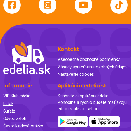
Kontakt
Všeobecné obchodné podmienky
Zásady spracúvania osobných údajov
Nastavenie cookies
Informácie
Aplikácia edelia.sk
VIP Klub edelia
Stiahnite si aplikáciu edelia.
Pohodlne a rýchlo budete mať svoju
Leták
edeliu stále so sebou.
Súťaže
Odvoz záloh
Často kladené otázky