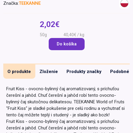
Značka:
TEEKANNE
Špeciálna výživa a
biopotraviny
Darčekové
Recepty
Špeciálna
poukazy
výživa
2,02€
Dieťa
50g
40,40€ / kg
Drogéria a kozmetika
Do košíka
Domácnosť a kancelária
Domáci miláčikovia
Lekáreň
O produkte
Zloženie
Produkty značky
Podobné
Fruit Kiss - ovocno-bylinný čaj aromatizovaný, s príchuťou
čerešní a jahôd. Chuť čerešní a jahôd robí tento ovocno-
bylinný čaj skutočnou delikatesou. TEEKANNE World of Fruts
"Fruit Kiss" je sladké pokušenie pre celú rodinu a vychutnať si
tento čaj môžete teplý i studený - je sladký ako bozk!
Fruit Kiss - ovocno-bylinný čaj aromatizovaný, s príchuťou
čerešní a jahôd. Chuť čerešní a jahôd robí tento ovocno-