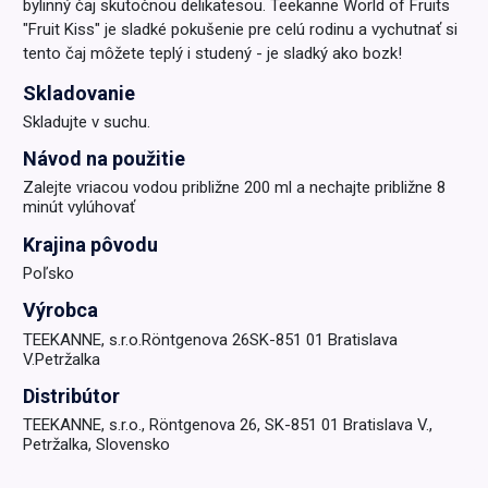
bylinný čaj skutočnou delikatesou. Teekanne World of Fruits
"Fruit Kiss" je sladké pokušenie pre celú rodinu a vychutnať si
tento čaj môžete teplý i studený - je sladký ako bozk!
Skladovanie
Skladujte v suchu.
Návod na použitie
Zalejte vriacou vodou približne 200 ml a nechajte približne 8
minút vylúhovať
Krajina pôvodu
Poľsko
Výrobca
TEEKANNE, s.r.o.Röntgenova 26SK-851 01 Bratislava
V.Petržalka
Distribútor
TEEKANNE, s.r.o., Röntgenova 26, SK-851 01 Bratislava V.,
Petržalka, Slovensko