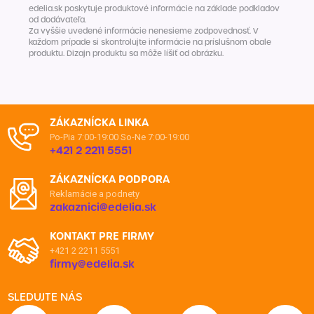
edelia.sk poskytuje produktové informácie na základe podkladov
od dodávateľa.
Za vyššie uvedené informácie nenesieme zodpovednosť. V
každom prípade si skontrolujte informácie na príslušnom obale
produktu. Dizajn produktu sa môže líšiť od obrázku.
ZÁKAZNÍCKA LINKA
Po-Pia 7:00-19:00
So-Ne 7:00-19:00
+421 2 2211 5551
ZÁKAZNÍCKA PODPORA
Reklamácie a podnety
zakaznici@edelia.sk
KONTAKT PRE FIRMY
+421 2 2211 5551
firmy@edelia.sk
SLEDUJTE NÁS