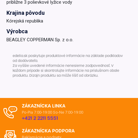
približne 3 polievkové lyžice vody
Krajina pôvodu
Kórejská republika
Výrobca
BEAGLEY COPPERMAN Sp. z o.o.
edelia.sk poskytuje produktové informácie na základe podkladov
od dodávateľa.
Za vyššie uvedené informácie nenesieme zodpovednosť. V
každom prípade si skontrolujte informácie na príslušnom obale
produktu. Dizajn produktu sa môže líšiť od obrázku.
ZÁKAZNÍCKA LINKA
Po-Pia 7:00-19:00
So-Ne 7:00-19:00
+421 2 2211 5551
ZÁKAZNÍCKA PODPORA
Reklamácie a podnety