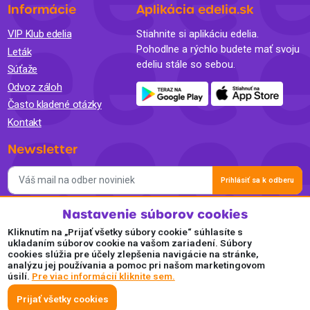
Informácie
Aplikácia edelia.sk
VIP Klub edelia
Stiahnite si aplikáciu edelia.
Pohodlne a rýchlo budete mať svoju
Leták
edeliu stále so sebou.
Súťaže
Odvoz záloh
Často kladené otázky
Kontakt
Newsletter
Prihlásiť sa k odberu
Nastavenie súborov cookies
Súhlasím so spracovaním osobných údajov a so zasielaním
newslettra na marketingové účely a oboznámil som sa so
Kliknutím na „Prijať všetky súbory cookie“ súhlasíte s
Zásadami ochrany osobných údajov.
ukladaním súborov cookie na vašom zariadení. Súbory
cookies slúžia pre účely zlepšenia navigácie na stránke,
Akceptujeme
analýzu jej používania a pomoc pri našom marketingovom
úsilí.
Pre viac informácií kliknite sem.
Plaťte pohodlne a bezpečne online.
Prijať všetky cookies