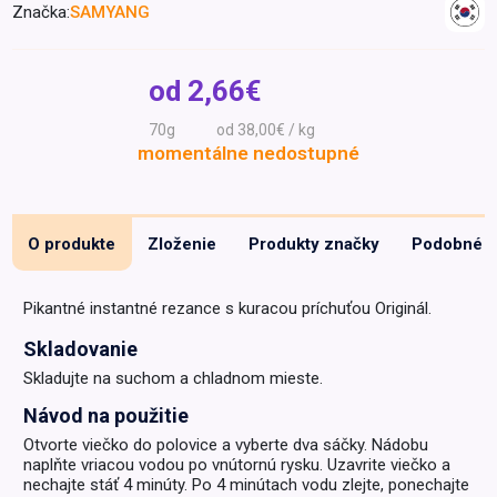
Značka:
SAMYANG
Špeciálna výživa a
biopotraviny
Darčekové
Recepty
Špeciálna
poukazy
výživa
od
2,66€
Dieťa
70g
od 38,00€ / kg
Drogéria a kozmetika
momentálne nedostupné
Domácnosť a kancelária
Domáci miláčikovia
O produkte
Zloženie
Produkty značky
Podobné
Lekáreň
Pikantné instantné rezance s kuracou príchuťou Originál.
Skladovanie
Skladujte na suchom a chladnom mieste.
Návod na použitie
Otvor­te viečko do polovice a vyberte dva sáčky. Nádobu
naplňte vriacou vodou po vnútornú rysku. Uzavrite viečko a
nechajte stáť 4 minúty. Po 4 minútach vodu zlejte, ponechajte