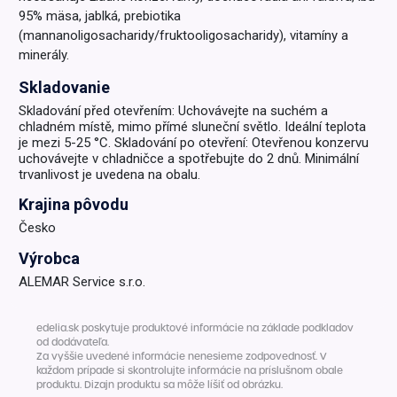
95% mäsa, jablká, prebiotika
(mannanoligosacharidy/fruktooligosacharidy), vitamíny a
minerály.
Skladovanie
Skladování před otevřením: Uchovávejte na suchém a
chladném místě, mimo přímé sluneční světlo. Ideální teplota
je mezi 5-25 °C. Skladování po otevření: Otevřenou konzervu
uchovávejte v chladničce a spotřebujte do 2 dnů. Minimální
trvanlivost je uvedena na obalu.
Krajina pôvodu
Česko
Výrobca
ALEMAR Service s.r.o.
edelia.sk poskytuje produktové informácie na základe podkladov
od dodávateľa.
Za vyššie uvedené informácie nenesieme zodpovednosť. V
každom prípade si skontrolujte informácie na príslušnom obale
produktu. Dizajn produktu sa môže líšiť od obrázku.