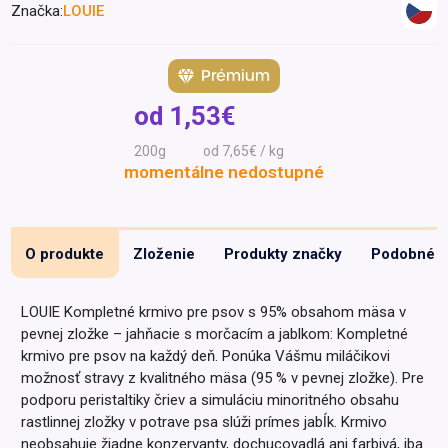
Značka:
LOUIE
Špeciálna výživa a
biopotraviny
Darčekové
Recepty
Špeciálna
poukazy
výživa
Prémium
Dieťa
od
1,53€
Drogéria a kozmetika
200g
od 7,65€ / kg
Domácnosť a kancelária
momentálne nedostupné
Domáci miláčikovia
Lekáreň
O produkte
Zloženie
Produkty značky
Podobné
LOUIE Kompletné krmivo pre psov s 95% obsahom mäsa v
pevnej zložke – jahňacie s morčacím a jablkom: Kompletné
krmivo pre psov na každý deň. Ponúka Vášmu miláčikovi
možnosť stravy z kvalitného mäsa (95 % v pevnej zložke). Pre
podporu peristaltiky čriev a simuláciu minoritného obsahu
rastlinnej zložky v potrave psa slúži prímes jabĺk. Krmivo
neobsahuje žiadne konzervanty, dochucovadlá ani farbivá, iba