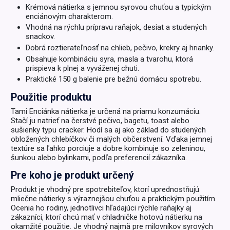
Krémová nátierka s jemnou syrovou chuťou a typickým
enciánovým charakterom.
Vhodná na rýchlu prípravu raňajok, desiat a studených
snackov.
Dobrá roztierateľnosť na chlieb, pečivo, krekry aj hrianky.
Obsahuje kombináciu syra, masla a tvarohu, ktorá
prispieva k plnej a vyváženej chuti.
Praktické 150 g balenie pre bežnú domácu spotrebu.
Použitie produktu
Tami Enciánka nátierka je určená na priamu konzumáciu.
Stačí ju natrieť na čerstvé pečivo, bagetu, toast alebo
sušienky typu cracker. Hodí sa aj ako základ do studených
obložených chlebíčkov či malých občerstvení. Vďaka jemnej
textúre sa ľahko porciuje a dobre kombinuje so zeleninou,
šunkou alebo bylinkami, podľa preferencií zákazníka.
Pre koho je produkt určený
Produkt je vhodný pre spotrebiteľov, ktorí uprednostňujú
mliečne nátierky s výraznejšou chuťou a praktickým použitím.
Ocenia ho rodiny, jednotlivci hľadajúci rýchle raňajky aj
zákazníci, ktorí chcú mať v chladničke hotovú nátierku na
okamžité použitie. Je vhodný najmä pre milovníkov syrových