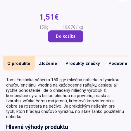
Špeciálna výživa a
biopotraviny
Darčekové
Recepty
Špeciálna
1,51€
poukazy
výživa
Dieťa
150g
10,07€ / kg
Drogéria a kozmetika
Do košíka
Domácnosť a kancelária
Domáci miláčikovia
O produkte
Zloženie
Produkty značky
Podobné
Lekáreň
Tami Enciánka nátierka 150 g je mliečna nátierka s typickou
chuťou enciánu, vhodná na každodenné raňajky, desiatu aj
rýchle pohostenie. Ide o chladený mliečny výrobok z
kombinácie syra s bielou plesňou na povrchu, masla a
tvarohu, vďaka čomu má jemnú, krémovú konzistenciu a
dobre sa rozotiera na pečivo. Je praktickým riešením pre
tých, ktorí hľadajú chuťovo výraznú, no stále ľahko použiteľnú
nátierku.
Hlavné výhody produktu