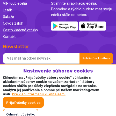
VIP Klub edelia
Stiahnite si aplikáciu edelia.
Pohodlne a rýchlo budete mať svoju
Leták
edeliu stále so sebou.
Súťaže
Odvoz záloh
Často kladené otázky
Kontakt
Newsletter
Prihlásiť sa k odberu
Nastavenie súborov cookies
Súhlasím so spracovaním osobných údajov a so zasielaním
newslettra na marketingové účely a oboznámil som sa so
Kliknutím na „Prijať všetky súbory cookie“ súhlasíte s
Zásadami ochrany osobných údajov.
ukladaním súborov cookie na vašom zariadení. Súbory
cookies slúžia pre účely zlepšenia navigácie na stránke,
Akceptujeme
analýzu jej používania a pomoc pri našom marketingovom
úsilí.
Pre viac informácií kliknite sem.
Plaťte pohodlne a bezpečne online.
Prijať všetky cookies
Odmietnuť všetko