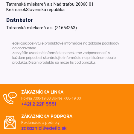
Tatranská mliekareň a.s.Nad traťou 26060 01
KežmarokSlovenská republika
Distribútor
Tatranská mliekareň a.s. (31654363)
edelia.sk poskytuje produktové informácie na základe podkladov
od dodávateľa.
Za vyššie uvedené informácie nenesieme zodpovednosť. V
každom prípade si skontrolujte informácie na príslušnom obale
produktu. Dizajn produktu sa môže líšiť od obrázku.
ZÁKAZNÍCKA LINKA
Po-Pia 7:00-19:00
So-Ne 7:00-19:00
+421 2 2211 5551
ZÁKAZNÍCKA PODPORA
Reklamácie a podnety
zakaznici@edelia.sk