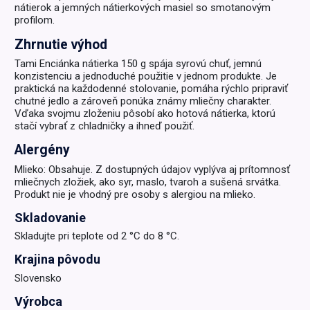
nátierok a jemných nátierkových masiel so smotanovým
profilom.
Zhrnutie výhod
Tami Enciánka nátierka 150 g spája syrovú chuť, jemnú
konzistenciu a jednoduché použitie v jednom produkte. Je
praktická na každodenné stolovanie, pomáha rýchlo pripraviť
chutné jedlo a zároveň ponúka známy mliečny charakter.
Vďaka svojmu zloženiu pôsobí ako hotová nátierka, ktorú
stačí vybrať z chladničky a ihneď použiť.
Alergény
Mlieko: Obsahuje. Z dostupných údajov vyplýva aj prítomnosť
mliečnych zložiek, ako syr, maslo, tvaroh a sušená srvátka.
Produkt nie je vhodný pre osoby s alergiou na mlieko.
Skladovanie
Skladujte pri teplote od 2 °C do 8 °C.
Krajina pôvodu
Slovensko
Výrobca