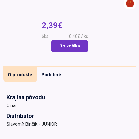
Špeciálna výživa a
biopotraviny
Darčekové
Recepty
Špeciálna
poukazy
výživa
2,39€
Dieťa
6ks
0,40€ / ks
Drogéria a kozmetika
Do košíka
Domácnosť a kancelária
Domáci miláčikovia
Lekáreň
O produkte
Podobné
Krajina pôvodu
Čína
Distribútor
Slavomír Binčík - JUNIOR