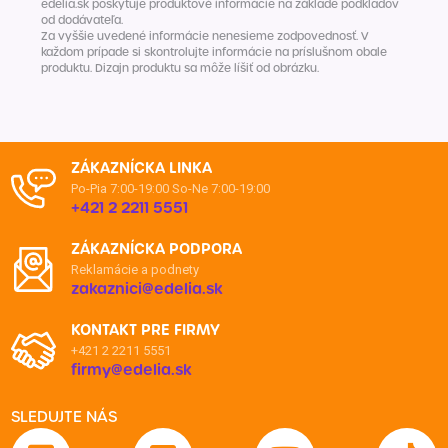
edelia.sk poskytuje produktové informácie na základe podkladov
od dodávateľa.
Za vyššie uvedené informácie nenesieme zodpovednosť. V
každom prípade si skontrolujte informácie na príslušnom obale
produktu. Dizajn produktu sa môže líšiť od obrázku.
ZÁKAZNÍCKA LINKA
Po-Pia 7:00-19:00
So-Ne 7:00-19:00
+421 2 2211 5551
ZÁKAZNÍCKA PODPORA
Reklamácie a podnety
zakaznici@edelia.sk
KONTAKT PRE FIRMY
+421 2 2211 5551
firmy@edelia.sk
SLEDUJTE NÁS