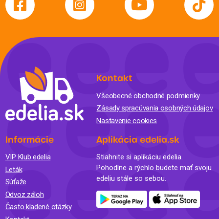
Kontakt
Všeobecné obchodné podmienky
Zásady spracúvania osobných údajov
Nastavenie cookies
Informácie
Aplikácia edelia.sk
VIP Klub edelia
Stiahnite si aplikáciu edelia.
Pohodlne a rýchlo budete mať svoju
Leták
edeliu stále so sebou.
Súťaže
Odvoz záloh
Často kladené otázky