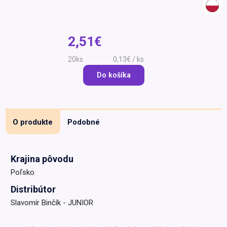
Špeciálna výživa a
biopotraviny
Darčekové
Recepty
Špeciálna
poukazy
výživa
2,51€
Dieťa
20ks
0,13€ / ks
Drogéria a kozmetika
Do košíka
Domácnosť a kancelária
Domáci miláčikovia
Lekáreň
O produkte
Podobné
Krajina pôvodu
Poľsko
Distribútor
Slavomír Binčík - JUNIOR