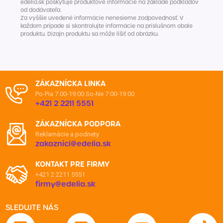
edelia.sk poskytuje produktové informácie na základe podkladov
od dodávateľa.
Za vyššie uvedené informácie nenesieme zodpovednosť. V
každom prípade si skontrolujte informácie na príslušnom obale
produktu. Dizajn produktu sa môže líšiť od obrázku.
ZÁKAZNÍCKA LINKA
Po-Pia 7:00-19:00
So-Ne 7:00-19:00
+421 2 2211 5551
ZÁKAZNÍCKA PODPORA
Reklamácie a podnety
zakaznici@edelia.sk
KONTAKT PRE FIRMY
+421 2 2211 5551
firmy@edelia.sk
SLEDUJTE NÁS