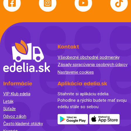
Kontakt
Všeobecné obchodné podmienky
Zásady spracúvania osobných údajov
Nastavenie cookies
Informácie
Aplikácia edelia.sk
VIP Klub edelia
Stiahnite si aplikáciu edelia.
Pohodlne a rýchlo budete mať svoju
Leták
edeliu stále so sebou.
Súťaže
Odvoz záloh
Často kladené otázky