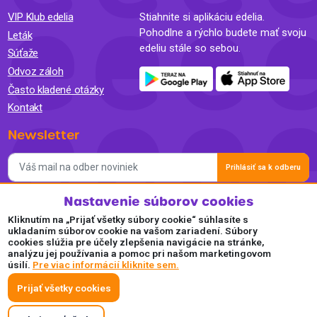
VIP Klub edelia
Stiahnite si aplikáciu edelia.
Pohodlne a rýchlo budete mať svoju
Leták
edeliu stále so sebou.
Súťaže
Odvoz záloh
Často kladené otázky
Kontakt
Newsletter
Prihlásiť sa k odberu
Nastavenie súborov cookies
Súhlasím so spracovaním osobných údajov a so zasielaním
newslettra na marketingové účely a oboznámil som sa so
Kliknutím na „Prijať všetky súbory cookie“ súhlasíte s
Zásadami ochrany osobných údajov.
ukladaním súborov cookie na vašom zariadení. Súbory
cookies slúžia pre účely zlepšenia navigácie na stránke,
Akceptujeme
analýzu jej používania a pomoc pri našom marketingovom
úsilí.
Pre viac informácií kliknite sem.
Plaťte pohodlne a bezpečne online.
Prijať všetky cookies