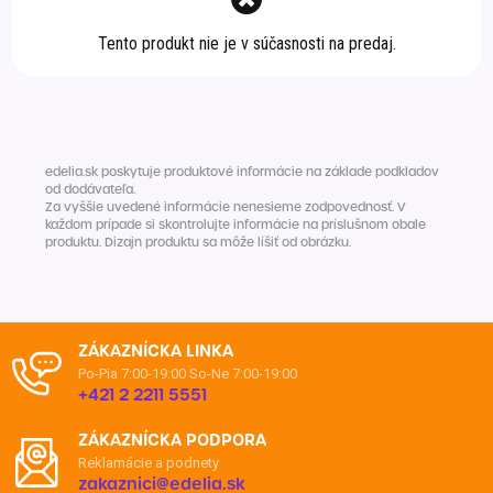
Špeciálna výživa a
Tento produkt nie je v súčasnosti na predaj.
biopotraviny
Darčekové
Recepty
Špeciálna
poukazy
výživa
Dieťa
Drogéria a kozmetika
Domácnosť a kancelária
edelia.sk poskytuje produktové informácie na základe podkladov
od dodávateľa.
Za vyššie uvedené informácie nenesieme zodpovednosť. V
Domáci miláčikovia
každom prípade si skontrolujte informácie na príslušnom obale
produktu. Dizajn produktu sa môže líšiť od obrázku.
Lekáreň
ZÁKAZNÍCKA LINKA
Po-Pia 7:00-19:00
So-Ne 7:00-19:00
+421 2 2211 5551
ZÁKAZNÍCKA PODPORA
Reklamácie a podnety
zakaznici@edelia.sk