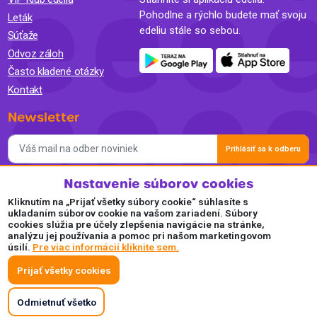
Pohodlne a rýchlo budete mať svoju
Leták
edeliu stále so sebou.
Súťaže
Odvoz záloh
Často kladené otázky
Kontakt
Newsletter
Prihlásiť sa k odberu
Nastavenie súborov cookies
Súhlasím so spracovaním osobných údajov a so zasielaním
newslettra na marketingové účely a oboznámil som sa so
Kliknutím na „Prijať všetky súbory cookie“ súhlasíte s
Zásadami ochrany osobných údajov.
ukladaním súborov cookie na vašom zariadení. Súbory
cookies slúžia pre účely zlepšenia navigácie na stránke,
Akceptujeme
analýzu jej používania a pomoc pri našom marketingovom
úsilí.
Pre viac informácií kliknite sem.
Plaťte pohodlne a bezpečne online.
Prijať všetky cookies
Odmietnuť všetko