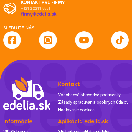
KONTAKT PRE FIRMY
+421 2 2211 5551
firmy@edelia.sk
SLEDUJTE NÁS
Kontakt
Všeobecné obchodné podmienky
Zásady spracúvania osobných údajov
Nastavenie cookies
Informácie
Aplikácia edelia.sk
VIP Klub edelia
Stiahnite si aplikáciu edelia.