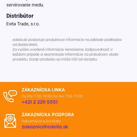
servírovanie medu.
Distribútor
Evita Trade, s.r.o.
edelia.sk poskytuje produktové informácie na základe podkladov
od dodávateľa.
Za vyššie uvedené informácie nenesieme zodpovednosť. V
každom prípade si skontrolujte informácie na príslušnom obale
produktu. Dizajn produktu sa môže líšiť od obrázku.
ZÁKAZNÍCKA LINKA
Po-Pia 7:00-19:00
So-Ne 7:00-19:00
+421 2 2211 5551
ZÁKAZNÍCKA PODPORA
Reklamácie a podnety
zakaznici@edelia.sk