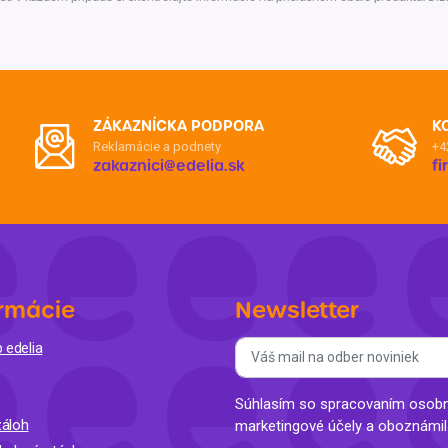
Balóny a sviečky
Intímna hygiena
Dekorácie
egórie
Stolovanie
domácich
Sezónna dekorácia
ZÁKAZNÍCKA PODPORA
K
egórie
Reklamácie a podnety
+4
zakaznici@edelia.sk
f
rmácie
Newsletter
 edelia
Súhlasím so spracovaním osobný
áloh
marketingové účely a oboznámi