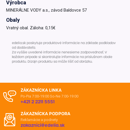
Výrobca
MINERÁLNE VODY a.s., závod Baldovce 57
Obaly
Vratný obal. Záloha: 0,15€
edelia.sk poskytuje produktové informácie na základe podkladov
od dodávateľa.
Za vyššie uvedené informácie nenesieme zodpovednosť. V
každom prípade si skontrolujte informácie na príslušnom obale
produktu. Dizajn produktu sa môže líšiť od obrázku.
ZÁKAZNÍCKA LINKA
Po-Pia 7:00-19:00
So-Ne 7:00-19:00
+421 2 2211 5551
ZÁKAZNÍCKA PODPORA
Reklamácie a podnety
zakaznici@edelia.sk