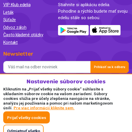
VIP Klub edelia
Stiahnite si aplikáciu edelia.
Pohodlne a rýchlo budete mať svoju
Leták
edeliu stále so sebou.
Súťaže
Odvoz záloh
Často kladené otázky
Kontakt
Newsletter
Prihlásiť sa k odberu
Nastavenie súborov cookies
Súhlasím so spracovaním osobných údajov a so zasielaním
newslettra na marketingové účely a oboznámil som sa so
Kliknutím na „Prijať všetky súbory cookie“ súhlasíte s
Zásadami ochrany osobných údajov.
ukladaním súborov cookie na vašom zariadení. Súbory
cookies slúžia pre účely zlepšenia navigácie na stránke,
Akceptujeme
analýzu jej používania a pomoc pri našom marketingovom
úsilí.
Pre viac informácií kliknite sem.
Plaťte pohodlne a bezpečne online.
Prijať všetky cookies
Odmietnuť všetko