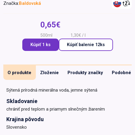
Značka:
Baldovská
Špeciálna výživa a
biopotraviny
Darčekové
Recepty
Špeciálna
poukazy
výživa
0,65€
Dieťa
500ml
1,30€ / l
Drogéria a kozmetika
Kúpiť 1 ks
Kúpiť
balenie 12ks
Domácnosť a kancelária
Domáci miláčikovia
Lekáreň
O produkte
Zloženie
Produkty značky
Podobné
Sýtená prírodná minerálna voda, jemne sýtená
Skladovanie
chrániť pred teplom a priamym slnečným žiarením
Krajina pôvodu
Slovensko