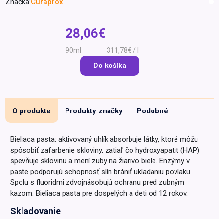
Značka:
Curaprox
Špeciálna výživa a
biopotraviny
Darčekové
Recepty
Špeciálna
28,06€
poukazy
výživa
Dieťa
90ml
311,78€ / l
Drogéria a kozmetika
Do košíka
Domácnosť a kancelária
Domáci miláčikovia
O produkte
Produkty značky
Podobné
Lekáreň
Bieliaca pasta: aktivovaný uhlík absorbuje látky, ktoré môžu
spôsobiť zafarbenie skloviny, zatiaľ čo hydroxyapatit (HAP)
spevňuje sklovinu a mení zuby na žiarivo biele. Enzýmy v
paste podporujú schopnosť slín brániť ukladaniu povlaku.
Spolu s fluoridmi zdvojnásobujú ochranu pred zubným
kazom. Bieliaca pasta pre dospelých a deti od 12 rokov.
Skladovanie