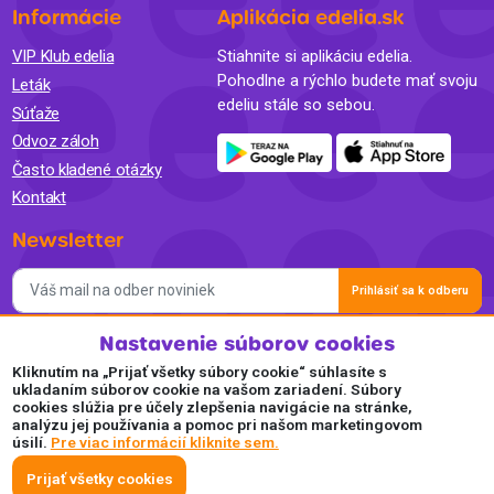
Informácie
Aplikácia edelia.sk
VIP Klub edelia
Stiahnite si aplikáciu edelia.
Pohodlne a rýchlo budete mať svoju
Leták
edeliu stále so sebou.
Súťaže
Odvoz záloh
Často kladené otázky
Kontakt
Newsletter
Prihlásiť sa k odberu
Nastavenie súborov cookies
Súhlasím so spracovaním osobných údajov a so zasielaním
newslettra na marketingové účely a oboznámil som sa so
Kliknutím na „Prijať všetky súbory cookie“ súhlasíte s
Zásadami ochrany osobných údajov.
ukladaním súborov cookie na vašom zariadení. Súbory
cookies slúžia pre účely zlepšenia navigácie na stránke,
Akceptujeme
analýzu jej používania a pomoc pri našom marketingovom
úsilí.
Pre viac informácií kliknite sem.
Plaťte pohodlne a bezpečne online.
Prijať všetky cookies