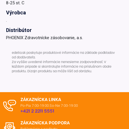
8-25 st. C
Výrobca
.
Distribútor
PHOENIX Zdravotnícke zásobovanie, a.s.
edelia.sk poskytuje produktové informácie na základe podkladov
od dodávateľa.
Za vyššie uvedené informácie nenesieme zodpovednosť. V
každom prípade si skontrolujte informácie na príslušnom obale
produktu. Dizajn produktu sa môže líšiť od obrázku.
ZÁKAZNÍCKA LINKA
Po-Pia 7:00-19:00
So-Ne 7:00-19:00
+421 2 2211 5551
ZÁKAZNÍCKA PODPORA
Reklamácie a podnety