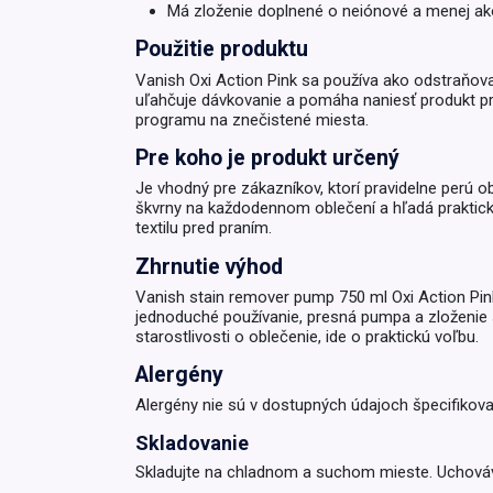
Má zloženie doplnené o neiónové a menej ak
Krémy a impregnácia
Zobraziť všetko z kat
Použitie produktu
Výpredaj 
Vanish Oxi Action Pink sa používa ako odstraňovač
potrieb
uľahčuje dávkovanie a pomáha naniesť produkt pre
programu na znečistené miesta.
Zobraziť všetko z kat
Pre koho je produkt určený
Je vhodný pre zákazníkov, ktorí pravidelne perú ob
škvrny na každodennom oblečení a hľadá praktické
textilu pred praním.
Zhrnutie výhod
Vanish stain remover pump 750 ml Oxi Action Pink 
jednoduché používanie, presná pumpa a zloženie s
starostlivosti o oblečenie, ide o praktickú voľbu.
Alergény
Alergény nie sú v dostupných údajoch špecifikova
Skladovanie
Skladujte na chladnom a suchom mieste. Uchováv