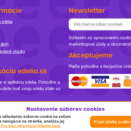
rmácie
Newsletter
 edelia
Súhlasím so spracovaním osobný
áloh
marketingové účely a oboznámi
ladené otázky
Akceptujeme
Plaťte pohodlne a bezpečne onli
kácia edelia.sk
e si aplikáciu edelia. Pohodlne a
budete mať svoju edeliu stále so
Nastavenie súborov cookies
e s ukladaním súborov cookie na vašom
a navigácie na stránke, analýzu jej
Prijať všetky cookie
.
Pre viac informácií kliknite sem.