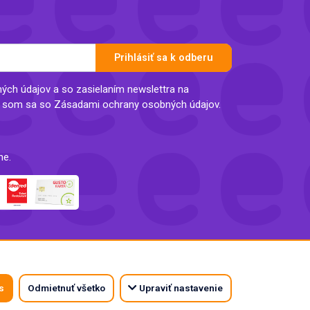
Prihlásiť sa k odberu
ch údajov a so zasielaním newslettra na
l som sa so Zásadami ochrany osobných údajov.
ne.
s
Odmietnuť všetko
Upraviť nastavenie