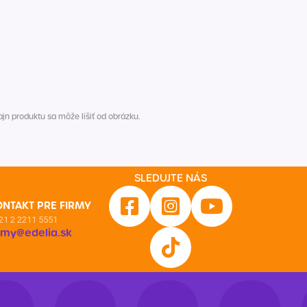
n produktu sa môže líšiť od obrázku.
SLEDUJTE NÁS
ONTAKT PRE FIRMY
21 2 2211 5551
irmy@edelia.sk