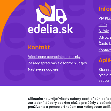
Info
VIP Klub
Leták
Súťaže
Odvoz z
Často k
Kontakt
Kontakt
Všeobecné obchodné podmienky
Apli
Zásady spracúvania osobných údajov
Nastavenie cookies
Stiahnit
rýchlo 
sebou.
Kliknutím na „Prijať všetky súbory cookie“ súhlasít
zariadení. Súbory cookies slúžia pre účely zlepšeni
používania a pomoc pri našom marketingovom úsilí