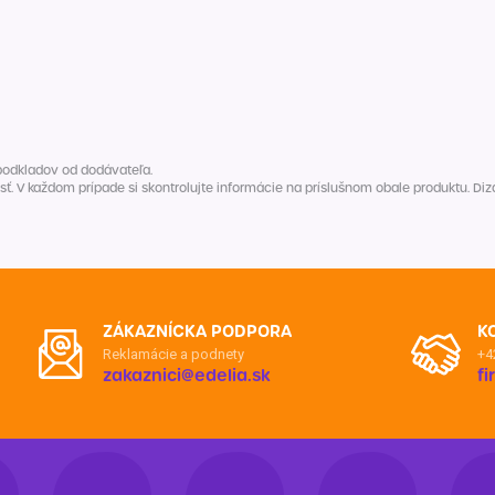
podkladov od dodávateľa.
V každom prípade si skontrolujte informácie na príslušnom obale produktu. Dizaj
ZÁKAZNÍCKA PODPORA
K
Reklamácie a podnety
+4
zakaznici@edelia.sk
f