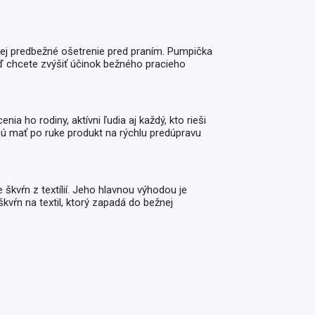
Inkontinencia
Zobraziť všetko z kategórie
Naplaste
 jej predbežné ošetrenie pred praním. Pumpička
Viac (2)
eď chcete zvýšiť účinok bežného pracieho
a ho rodiny, aktívni ľudia aj každý, kto rieši
cú mať po ruke produkt na rýchlu predúpravu
škvŕn z textílií. Jeho hlavnou výhodou je
vŕn na textil, ktorý zapadá do bežnej