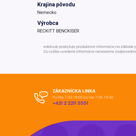
Krajina pôvodu
Nemecko
Výrobca
RECKITT BENCKISER
edelia.sk poskytuje produktové informácie na základe 
Za vyššie uvedené informácie nenesieme zodpovednosť. 
ZÁKAZNÍCKA LINKA
Po-Pia 7:00-19:00
So-Ne 7:00-19:00
+421 2 2211 5551