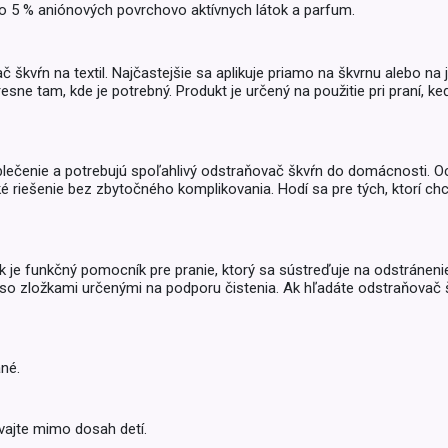
Balóny a sviečky
o 5 % aniónových povrchovo aktívnych látok a parfum.
Intímna hygiena
Dekorácie
egórie
Stolovanie
domácich
 škvŕn na textil. Najčastejšie sa aplikuje priamo na škvrnu alebo na
sne tam, kde je potrebný. Produkt je určený na použitie pri praní, k
Sezónna dekorácia
egórie
lečenie a potrebujú spoľahlivý odstraňovač škvŕn do domácnosti. Oceni
 riešenie bez zbytočného komplikovania. Hodí sa pre tých, ktorí ch
je funkčný pomocník pre pranie, ktorý sa sústreďuje na odstránenie 
o zložkami určenými na podporu čistenia. Ak hľadáte odstraňovač šk
né.
ajte mimo dosah detí.