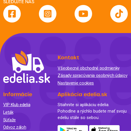
SLEDUJTE NÁS
Kontakt
Všeobecné obchodné podmienky
Zásady spracúvania osobných údajov
Nastavenie cookies
Informácie
Aplikácia edelia.sk
VIP Klub edelia
Stiahnite si aplikáciu edelia.
Pohodlne a rýchlo budete mať svoju
Leták
edeliu stále so sebou.
Súťaže
Odvoz záloh