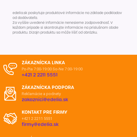
edelia.sk poskytuje produktové informácie na základe podkladov
od dodávateľa.
Za vyššie uvedené informácie nenesieme zodpovednosť. V
každom prípade si skontrolujte informácie na príslušnom obale
produktu. Dizajn produktu sa môže líšiť od obrázku.
ZÁKAZNÍCKA LINKA
Po-Pia 7:00-19:00
So-Ne 7:00-19:00
+421 2 2211 5551
ZÁKAZNÍCKA PODPORA
Reklamácie a podnety
zakaznici@edelia.sk
KONTAKT PRE FIRMY
+421 2 2211 5551
firmy@edelia.sk