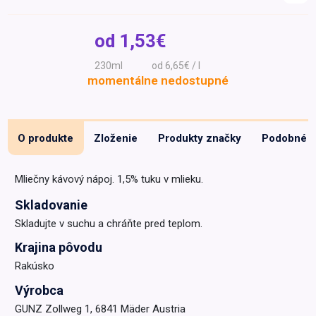
Špeciálna výživa a
biopotraviny
Darčekové
Recepty
Špeciálna
od
1,53€
poukazy
výživa
Dieťa
230ml
od 6,65€ / l
momentálne nedostupné
Drogéria a kozmetika
Domácnosť a kancelária
Domáci miláčikovia
O produkte
Zloženie
Produkty značky
Podobné
Lekáreň
Mliečny kávový nápoj. 1,5% tuku v mlieku.
Skladovanie
Skladujte v suchu a chráňte pred teplom.
Krajina pôvodu
Rakúsko
Výrobca
GUNZ Zollweg 1, 6841 Mäder Austria