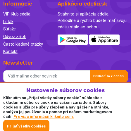
Informácie
Aplikácia edelia.sk
VIP Klub edelia
Stiahnite si aplikáciu edelia.
Pohodlne a rýchlo budete mať svoju
Leták
edeliu stále so sebou.
Súťaže
Odvoz záloh
Často kladené otázky
Kontakt
Newsletter
Prihlásiť sa k odberu
Nastavenie súborov cookies
Súhlasím so spracovaním osobných údajov a so zasielaním
newslettra na marketingové účely a oboznámil som sa so
Kliknutím na „Prijať všetky súbory cookie“ súhlasíte s
Zásadami ochrany osobných údajov.
ukladaním súborov cookie na vašom zariadení. Súbory
cookies slúžia pre účely zlepšenia navigácie na stránke,
Akceptujeme
analýzu jej používania a pomoc pri našom marketingovom
úsilí.
Pre viac informácií kliknite sem.
Plaťte pohodlne a bezpečne online.
Prijať všetky cookies