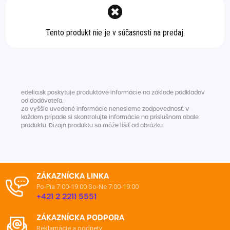
Špeciálna výživa a
biopotraviny
Darčekové
Recepty
Špeciálna
Tento produkt nie je v súčasnosti na predaj.
poukazy
výživa
Dieťa
Drogéria a kozmetika
Domácnosť a kancelária
edelia.sk poskytuje produktové informácie na základe podkladov
Domáci miláčikovia
od dodávateľa.
Za vyššie uvedené informácie nenesieme zodpovednosť. V
každom prípade si skontrolujte informácie na príslušnom obale
Lekáreň
produktu. Dizajn produktu sa môže líšiť od obrázku.
ZÁKAZNÍCKA LINKA
Po-Pia 7:00-19:00
So-Ne 7:00-19:00
+421 2 2211 5551
ZÁKAZNÍCKA PODPORA
Reklamácie a podnety