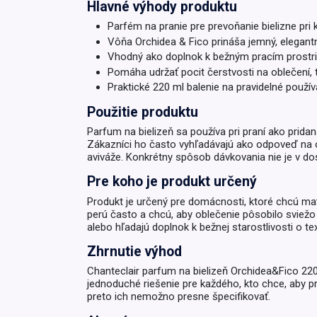
Hlavné výhody produktu
Krémy a impregnácia
Parfém na pranie pre prevoňanie bielizne pri 
Zobraziť všetko z kat
Vôňa Orchidea & Fico prináša jemný, elegantný
Výpredaj 
Vhodný ako doplnok k bežným pracím prostrie
potrieb
Pomáha udržať pocit čerstvosti na oblečení, t
Praktické 220 ml balenie na pravidelné použív
Zobraziť všetko z kat
Použitie produktu
Parfum na bielizeň sa používa pri praní ako prida
Zákazníci ho často vyhľadávajú ako odpoveď na otá
aviváže. Konkrétny spôsob dávkovania nie je v do
Pre koho je produkt určený
Produkt je určený pre domácnosti, ktoré chcú mať
perú často a chcú, aby oblečenie pôsobilo sviežo 
alebo hľadajú doplnok k bežnej starostlivosti o text
Zhrnutie výhod
Chanteclair parfum na bielizeň Orchidea&Fico 220 
jednoduché riešenie pre každého, kto chce, aby pr
preto ich nemožno presne špecifikovať.