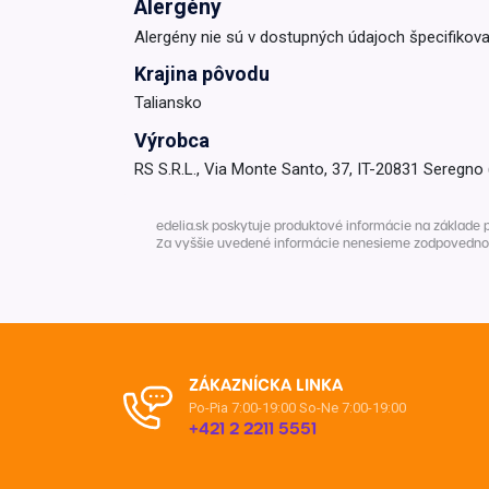
Alergény
Alergény nie sú v dostupných údajoch špecifikova
Krajina pôvodu
Taliansko
Výrobca
RS S.R.L., Via Monte Santo, 37, IT-20831 Seregno
edelia.sk poskytuje produktové informácie na základe 
Za vyššie uvedené informácie nenesieme zodpovednosť. 
ZÁKAZNÍCKA LINKA
Po-Pia 7:00-19:00
So-Ne 7:00-19:00
+421 2 2211 5551