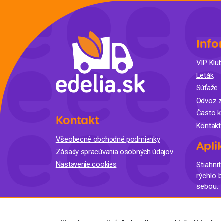
Info
VIP Klub
Leták
Súťaže
Odvoz z
Často k
Kontakt
Kontakt
Všeobecné obchodné podmienky
Apli
Zásady spracúvania osobných údajov
Nastavenie cookies
Stiahnit
rýchlo 
sebou.