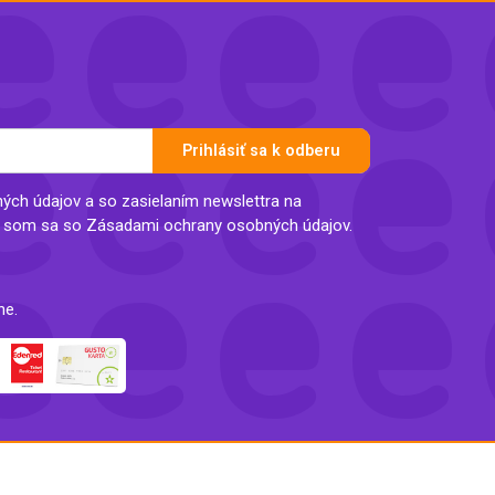
Prihlásiť sa k odberu
ch údajov a so zasielaním newslettra na
l som sa so Zásadami ochrany osobných údajov.
ne.