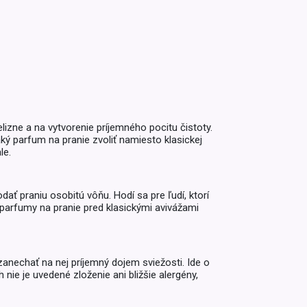
Inkontinencia
Zobraziť všetko z kategórie
Naplaste
Viac (2)
lizne a na vytvorenie príjemného pocitu čistoty.
ký parfum na pranie zvoliť namiesto klasickej
le.
ť praniu osobitú vôňu. Hodí sa pre ľudí, ktorí
ú parfumy na pranie pred klasickými avivážami
zanechať na nej príjemný dojem sviežosti. Ide o
nie je uvedené zloženie ani bližšie alergény,