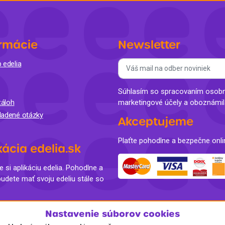
rmácie
Newsletter
 edelia
Súhlasím so spracovaním osobný
áloh
marketingové účely a oboznámi
ladené otázky
Akceptujeme
Plaťte pohodlne a bezpečne onli
kácia edelia.sk
e si aplikáciu edelia. Pohodlne a
budete mať svoju edeliu stále so
Nastavenie súborov cookies