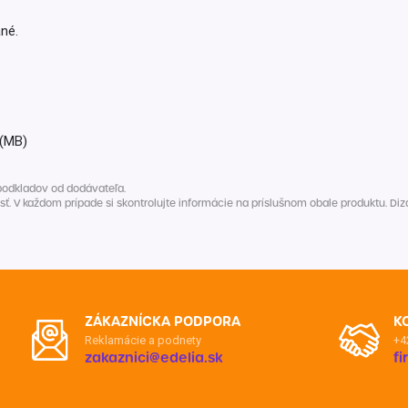
né.
 (MB)
podkladov od dodávateľa.
V každom prípade si skontrolujte informácie na príslušnom obale produktu. Dizaj
ZÁKAZNÍCKA PODPORA
K
Reklamácie a podnety
+4
zakaznici@edelia.sk
f