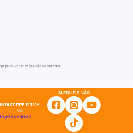
n produktu sa môže líšiť od obrázku.
SLEDUJTE NÁS
ONTAKT PRE FIRMY
21 2 2211 5551
irmy@edelia.sk