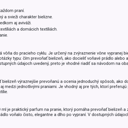
Balóny a sviečky
Intímna hygiena
Dekorácie
každom praní.
egórie
 a svieži charakter bielizne.
Stolovanie
domácich
dkom aj aviváži.
Sezónna dekorácia
extíliách a domácich textíliách.
anie.
egórie
ná vôňa do pracieho cyklu. Je určený na zvýraznenie vône vypranej bie
zky typu: čím prevoňať bielizeň, ako docieliť voňavé prádlo alebo a
stupných údajoch uvedený, preto je vhodné riadiť sa návodom na oba
 bielizeň výraznejšie prevoňanú a ocenia jednoduchý spôsob, ako doda
aj medzi jednotlivými praniami. Je vhodný aj pre tých, ktorí preferuj
ílie.
ml je praktický parfum na pranie, ktorý pomáha prevoňať bielizeň a 
ádlo voňalo čisto, elegantne a dlho po vypraní. V dostupných údajoch 