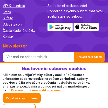
VIP Klub edelia
Stiahnite si aplikáciu edelia.
Pohodlne a rýchlo budete mať svoju
Leták
edeliu stále so sebou.
Súťaže
Odvoz záloh
Často kladené otázky
Kontakt
Newsletter
Prihlásiť sa k odberu
Nastavenie súborov cookies
Súhlasím so spracovaním osobných údajov a so zasielaním
newslettra na marketingové účely a oboznámil som sa so
Kliknutím na „Prijať všetky súbory cookie“ súhlasíte s
Zásadami ochrany osobných údajov.
ukladaním súborov cookie na vašom zariadení. Súbory
cookies slúžia pre účely zlepšenia navigácie na stránke,
Akceptujeme
analýzu jej používania a pomoc pri našom marketingovom
úsilí.
Pre viac informácií kliknite sem.
Plaťte pohodlne a bezpečne online.
Prijať všetky cookies