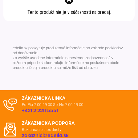
Špeciálna výživa a
Tento produkt nie je v súčasnosti na predaj.
biopotraviny
Darčekové
Recepty
Špeciálna
poukazy
výživa
Dieťa
Drogéria a kozmetika
Domácnosť a kancelária
edelia.sk poskytuje produktové informácie na základe podkladov
od dodávateľa.
Za vyššie uvedené informácie nenesieme zodpovednosť. V
Domáci miláčikovia
každom prípade si skontrolujte informácie na príslušnom obale
produktu. Dizajn produktu sa môže líšiť od obrázku.
Lekáreň
ZÁKAZNÍCKA LINKA
Po-Pia 7:00-19:00
So-Ne 7:00-19:00
+421 2 2211 5551
ZÁKAZNÍCKA PODPORA
Reklamácie a podnety
zakaznici@edelia.sk