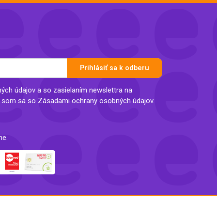
Inkontinencia
Zobraziť všetko z kategórie
Naplaste
Viac (2)
Prihlásiť sa k odberu
ch údajov a so zasielaním newslettra na
l som sa so Zásadami ochrany osobných údajov.
ne.