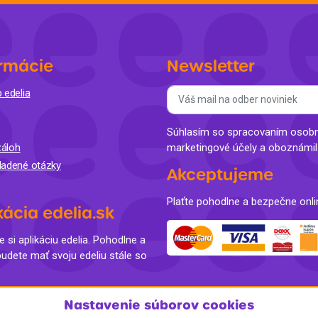
Balóny a sviečky
Intímna hygiena
Dekorácie
egórie
Stolovanie
domácich
rmácie
Newsletter
Sezónna dekorácia
 edelia
egórie
Súhlasím so spracovaním osobný
áloh
marketingové účely a oboznámi
ladené otázky
Akceptujeme
Plaťte pohodlne a bezpečne onli
kácia edelia.sk
e si aplikáciu edelia. Pohodlne a
budete mať svoju edeliu stále so
Nastavenie súborov cookies