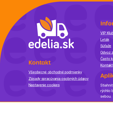
Krémy a impregnácia
Zobraziť všetko z kat
Výpredaj 
potrieb
Info
VIP Klub
Zobraziť všetko z kat
Leták
Súťaže
Odvoz z
Často k
Kontakt
Kontakt
Všeobecné obchodné podmienky
Apli
Zásady spracúvania osobných údajov
Nastavenie cookies
Stiahnit
rýchlo 
sebou.