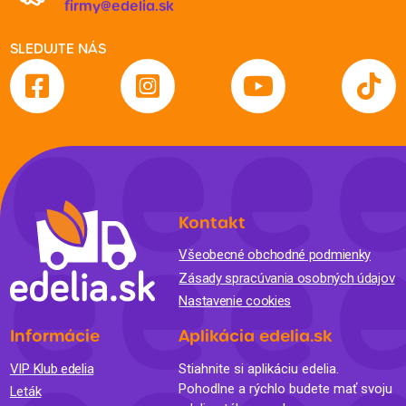
firmy@edelia.sk
SLEDUJTE NÁS
Kontakt
Všeobecné obchodné podmienky
Zásady spracúvania osobných údajov
Nastavenie cookies
Informácie
Aplikácia edelia.sk
VIP Klub edelia
Stiahnite si aplikáciu edelia.
Pohodlne a rýchlo budete mať svoju
Leták