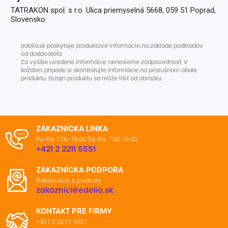
TATRAKON spol. s r.o. Ulica priemyselná 5668, 059 51 Poprad,
Slovensko
edelia.sk poskytuje produktové informácie na základe podkladov
od dodávateľa.
Za vyššie uvedené informácie nenesieme zodpovednosť. V
každom prípade si skontrolujte informácie na príslušnom obale
produktu. Dizajn produktu sa môže líšiť od obrázku.
ZÁKAZNÍCKA LINKA
Po-Pia 7:00-19:00
So-Ne 7:00-19:00
+421 2 2211 5551
ZÁKAZNÍCKA PODPORA
Reklamácie a podnety
zakaznici@edelia.sk
KONTAKT PRE FIRMY
+421 2 2211 5551