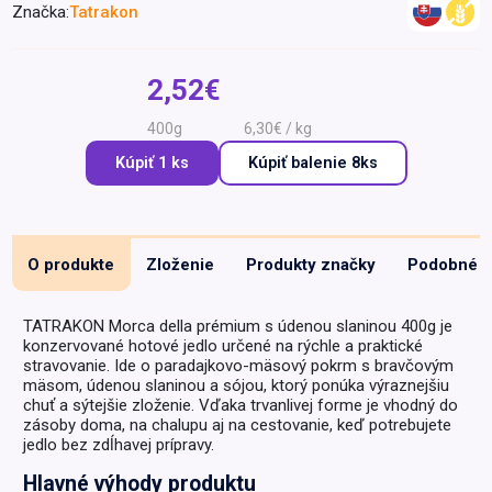
Značka:
Tatrakon
Špeciálna výživa a
biopotraviny
Darčekové
Recepty
Špeciálna
poukazy
výživa
2,52€
Dieťa
400g
6,30€ / kg
Drogéria a kozmetika
Kúpiť 1 ks
Kúpiť
balenie 8ks
Domácnosť a kancelária
Domáci miláčikovia
Lekáreň
O produkte
Zloženie
Produkty značky
Podobné
TATRAKON Morca della prémium s údenou slaninou 400g je
konzervované hotové jedlo určené na rýchle a praktické
stravovanie. Ide o paradajkovo-mäsový pokrm s bravčovým
mäsom, údenou slaninou a sójou, ktorý ponúka výraznejšiu
chuť a sýtejšie zloženie. Vďaka trvanlivej forme je vhodný do
zásoby doma, na chalupu aj na cestovanie, keď potrebujete
jedlo bez zdĺhavej prípravy.
Hlavné výhody produktu