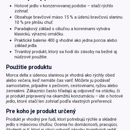
Hotové jedlo v konzervovanej podobe – stačí rýchlo
zohriať.
Obsahuje bravčové mäso 15 % a údenú bravčovú slaninu
10 % pre plnšiu chuť.
Paradajkový základ s cibuľou a koreninami vytvára
klasickú, výraznú omáčku.
Praktické balenie 400 g vhodné ako jedna porcia alebo
základ jedla.
Trvanlivý produkt, ktorý sa hodí do zásoby na bežné aj
núdzové použitie.
Použitie produktu
Morca della s údenou slaninou je vhodná ako rýchly obed
alebo večera, keď nemáte čas variť. Môžete ju podávať
samostatne, prípadne s pečivom, cestovinami, ryžou alebo
zemiakmi. Zákazníci často hľadajú aj odpoveď na otázku, či
je produkt pripravený na okamžitú konzumáciu – ide o hotové
jedlo, ktoré stačí len zohriať podľa vlastných preferencií.
Pre koho je produkt určený
Produkt je vhodný pre ľudí, ktorí potrebujú rýchle a skladné
jedlo s mäsovou chuťou. Ocenia ho domácnosti, pracujúci,
študenti aj tí, ktorí si chcú vytvoriť zásobu trvanlivých jedál.