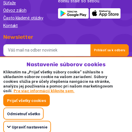
edeliu stále so sebou.
Súťaže
Odvoz záloh
Často kladené otázky
Kontakt
Newsletter
Prihlásiť sa k odberu
Nastavenie súborov cookies
Súhlasím so spracovaním osobných údajov a so zasielaním
newslettra na marketingové účely a oboznámil som sa so
Kliknutím na „Prijať všetky súbory cookie“ súhlasíte s
Zásadami ochrany osobných údajov.
ukladaním súborov cookie na vašom zariadení. Súbory
cookies slúžia pre účely zlepšenia navigácie na stránke,
Akceptujeme
analýzu jej používania a pomoc pri našom marketingovom
úsilí.
Pre viac informácií kliknite sem.
Plaťte pohodlne a bezpečne online.
Prijať všetky cookies
Odmietnuť všetko
Upraviť nastavenie