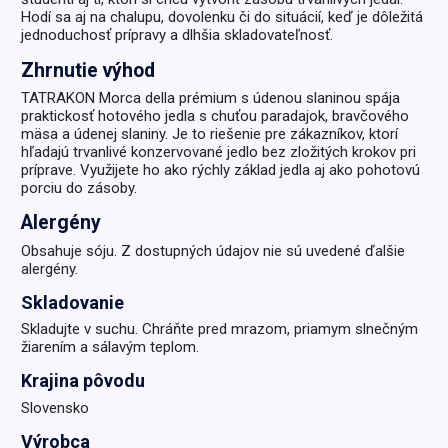
Hodí sa aj na chalupu, dovolenku či do situácií, keď je dôležitá
jednoduchosť prípravy a dlhšia skladovateľnosť.
Zhrnutie výhod
TATRAKON Morca della prémium s údenou slaninou spája
praktickosť hotového jedla s chuťou paradajok, bravčového
mäsa a údenej slaniny. Je to riešenie pre zákazníkov, ktorí
hľadajú trvanlivé konzervované jedlo bez zložitých krokov pri
príprave. Využijete ho ako rýchly základ jedla aj ako pohotovú
porciu do zásoby.
Alergény
Obsahuje sóju. Z dostupných údajov nie sú uvedené ďalšie
alergény.
Skladovanie
Skladujte v suchu. Chráňte pred mrazom, priamym slnečným
žiarením a sálavým teplom.
Krajina pôvodu
Slovensko
Výrobca