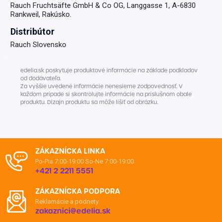
Rauch Fruchtsäfte GmbH & Co OG, Langgasse 1, A-6830
Rankweil, Rakúsko.
Distribútor
Rauch Slovensko
edelia.sk poskytuje produktové informácie na základe podkladov
od dodávateľa.
Za vyššie uvedené informácie nenesieme zodpovednosť. V
každom prípade si skontrolujte informácie na príslušnom obale
produktu. Dizajn produktu sa môže líšiť od obrázku.
ZÁKAZNÍCKA LINKA
Po-Pia 7:00-19:00
So-Ne 7:00-19:00
+421 2 2211 5551
ZÁKAZNÍCKA PODPORA
Reklamácie a podnety
zakaznici@edelia.sk