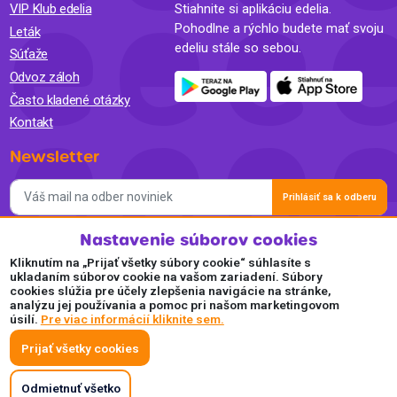
VIP Klub edelia
Stiahnite si aplikáciu edelia.
Pohodlne a rýchlo budete mať svoju
Leták
edeliu stále so sebou.
Súťaže
Odvoz záloh
Často kladené otázky
Kontakt
Newsletter
Prihlásiť sa k odberu
Nastavenie súborov cookies
Súhlasím so spracovaním osobných údajov a so zasielaním
newslettra na marketingové účely a oboznámil som sa so
Kliknutím na „Prijať všetky súbory cookie“ súhlasíte s
Zásadami ochrany osobných údajov.
ukladaním súborov cookie na vašom zariadení. Súbory
cookies slúžia pre účely zlepšenia navigácie na stránke,
Akceptujeme
analýzu jej používania a pomoc pri našom marketingovom
úsilí.
Pre viac informácií kliknite sem.
Plaťte pohodlne a bezpečne online.
Prijať všetky cookies
Odmietnuť všetko