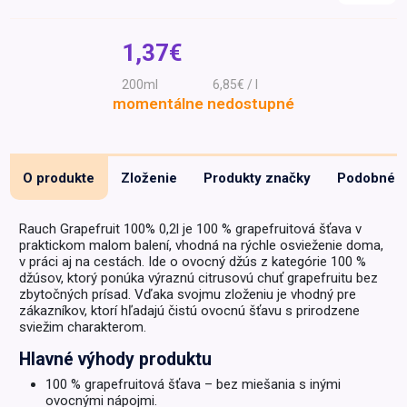
Špeciálna výživa a
biopotraviny
Darčekové
Recepty
Špeciálna
1,37€
poukazy
výživa
Dieťa
200ml
6,85€ / l
momentálne nedostupné
Drogéria a kozmetika
Domácnosť a kancelária
Domáci miláčikovia
O produkte
Zloženie
Produkty značky
Podobné
Lekáreň
Rauch Grapefruit 100% 0,2l je 100 % grapefruitová šťava v
praktickom malom balení, vhodná na rýchle osvieženie doma,
v práci aj na cestách. Ide o ovocný džús z kategórie 100 %
džúsov, ktorý ponúka výraznú citrusovú chuť grapefruitu bez
zbytočných prísad. Vďaka svojmu zloženiu je vhodný pre
zákazníkov, ktorí hľadajú čistú ovocnú šťavu s prirodzene
sviežim charakterom.
Hlavné výhody produktu
100 % grapefruitová šťava – bez miešania s inými
ovocnými nápojmi.