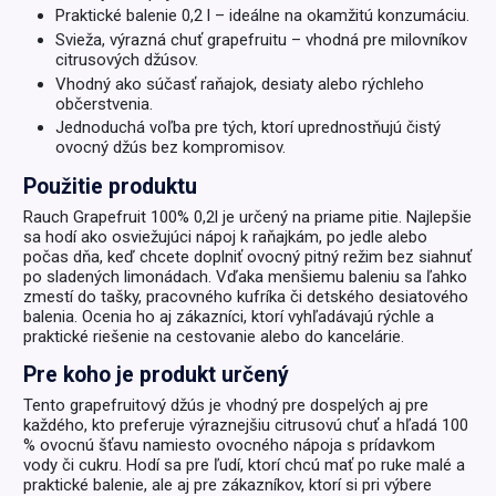
Praktické balenie 0,2 l – ideálne na okamžitú konzumáciu.
Svieža, výrazná chuť grapefruitu – vhodná pre milovníkov
citrusových džúsov.
Vhodný ako súčasť raňajok, desiaty alebo rýchleho
občerstvenia.
Jednoduchá voľba pre tých, ktorí uprednostňujú čistý
ovocný džús bez kompromisov.
Použitie produktu
Rauch Grapefruit 100% 0,2l je určený na priame pitie. Najlepšie
sa hodí ako osviežujúci nápoj k raňajkám, po jedle alebo
počas dňa, keď chcete doplniť ovocný pitný režim bez siahnuť
po sladených limonádach. Vďaka menšiemu baleniu sa ľahko
zmestí do tašky, pracovného kufríka či detského desiatového
balenia. Ocenia ho aj zákazníci, ktorí vyhľadávajú rýchle a
praktické riešenie na cestovanie alebo do kancelárie.
Pre koho je produkt určený
Tento grapefruitový džús je vhodný pre dospelých aj pre
každého, kto preferuje výraznejšiu citrusovú chuť a hľadá 100
% ovocnú šťavu namiesto ovocného nápoja s prídavkom
vody či cukru. Hodí sa pre ľudí, ktorí chcú mať po ruke malé a
praktické balenie, ale aj pre zákazníkov, ktorí si pri výbere