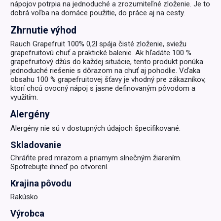
nápojov potrpia na jednoduché a zrozumiteľné zloženie. Je to
dobrá voľba na domáce použitie, do práce aj na cesty.
Zhrnutie výhod
Rauch Grapefruit 100% 0,2l spája čisté zloženie, sviežu
grapefruitovú chuť a praktické balenie. Ak hľadáte 100 %
grapefruitový džús do každej situácie, tento produkt ponúka
jednoduché riešenie s dôrazom na chuť aj pohodlie. Vďaka
obsahu 100 % grapefruitovej šťavy je vhodný pre zákazníkov,
ktorí chcú ovocný nápoj s jasne definovaným pôvodom a
využitím.
Alergény
Alergény nie sú v dostupných údajoch špecifikované.
Skladovanie
Chráňte pred mrazom a priamym slnečným žiarením.
Spotrebujte ihneď po otvorení.
Krajina pôvodu
Rakúsko
Výrobca