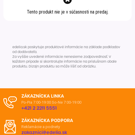
Špeciálna výživa a
Tento produkt nie je v súčasnosti na predaj.
biopotraviny
Darčekové
Recepty
Špeciálna
poukazy
výživa
Dieťa
Drogéria a kozmetika
Domácnosť a kancelária
edelia.sk poskytuje produktové informácie na základe podkladov
od dodávateľa.
Za vyššie uvedené informácie nenesieme zodpovednosť. V
Domáci miláčikovia
každom prípade si skontrolujte informácie na príslušnom obale
produktu. Dizajn produktu sa môže líšiť od obrázku.
Lekáreň
ZÁKAZNÍCKA LINKA
Po-Pia 7:00-19:00
So-Ne 7:00-19:00
+421 2 2211 5551
ZÁKAZNÍCKA PODPORA
Reklamácie a podnety
zakaznici@edelia.sk