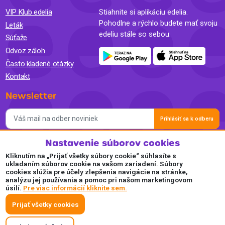
VIP Klub edelia
Stiahnite si aplikáciu edelia.
Pohodlne a rýchlo budete mať svoju
Leták
edeliu stále so sebou.
Súťaže
Odvoz záloh
Často kladené otázky
Kontakt
Newsletter
Prihlásiť sa k odberu
Nastavenie súborov cookies
Súhlasím so spracovaním osobných údajov a so zasielaním
newslettra na marketingové účely a oboznámil som sa so
Kliknutím na „Prijať všetky súbory cookie“ súhlasíte s
Zásadami ochrany osobných údajov.
ukladaním súborov cookie na vašom zariadení. Súbory
cookies slúžia pre účely zlepšenia navigácie na stránke,
Akceptujeme
analýzu jej používania a pomoc pri našom marketingovom
úsilí.
Pre viac informácií kliknite sem.
Plaťte pohodlne a bezpečne online.
Prijať všetky cookies