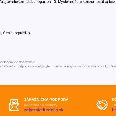
Balóny a sviečky
. Zalejte mliekom alebo jogurtom. 3. Mysle môžete konzumovať aj bez
Intímna hygiena
Dekorácie
egórie
Stolovanie
domácich
Sezónna dekorácia
4, Česká republika
egórie
podkladov od dodávateľa.
V každom prípade si skontrolujte informácie na príslušnom obale produktu. Dizaj
ZÁKAZNÍCKA PODPORA
K
Reklamácie a podnety
+4
zakaznici@edelia.sk
f