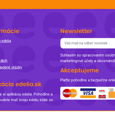
rmácie
Newsletter
 edelia
Súhlasím so spracovaním osobný
áloh
marketingové účely a oboznámi
ladené otázky
Akceptujeme
Plaťte pohodlne a bezpečne onli
kácia edelia.sk
e si aplikáciu edelia. Pohodlne a
budete mať svoju edeliu stále so