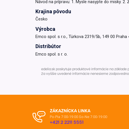
Návod na prípravu: 1. Mysle nasypte do misky. 2
Krémy a impregnácia
Zobraziť všetko z kat
Krajina pôvodu
Česko
Výpredaj 
potrieb
Výrobca
Emco spol. s r.o., Türkova 2319/5b, 149 00 Praha 
Zobraziť všetko z kat
Distribútor
Emco spol. s r. o.
edelia.sk poskytuje produktové informácie na základe 
Za vyššie uvedené informácie nenesieme zodpovednosť. 
ZÁKAZNÍCKA LINKA
Po-Pia 7:00-19:00
So-Ne 7:00-19:00
+421 2 2211 5551