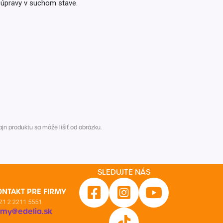
 úpravy v suchom stave.
Inkontinencia
Zobraziť všetko z kategórie
Naplaste
Viac (2)
n produktu sa môže líšiť od obrázku.
SLEDUJTE NÁS
ONTAKT PRE FIRMY
21 2 2211 5551
irmy@edelia.sk