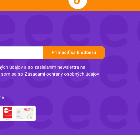
Prihlásiť sa k odberu
ch údajov a so zasielaním newslettra na
l som sa so Zásadami ochrany osobných údajov.
ne.