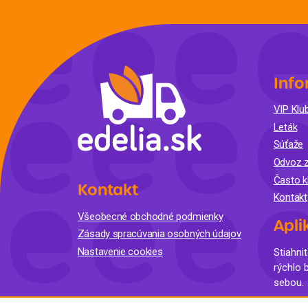
Info
VIP Klub
Leták
Súťaže
Odvoz z
Často k
Kontakt
Kontakt
Všeobecné obchodné podmienky
Apli
Zásady spracúvania osobných údajov
Nastavenie cookies
Stiahnit
rýchlo 
sebou.