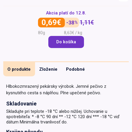
Špeciálna výživa a
Akcia platí do
12.8.
biopotraviny
Darčekové
Recepty
Špeciálna
poukazy
výživa
0,69€
1,11€
-38
%
Dieťa
80g
8,63€ / kg
Drogéria a kozmetika
Do košíka
Domácnosť a kancelária
Domáci miláčikovia
Lekáreň
O produkte
Zloženie
Podobné
Hlbokozmrazený pekársky výrobok. Jemné pečivo z
kysnutého cesta s náplňou. Plne upečené pečivo.
Skladovanie
Skladujte pri teplote -18 °C alebo nižšej. Uchovanie u
spotrebiteľa: * -8 °C 90 dní ** -12 °C 120 dní *** -18 °C viď
dátum Minimálna trvanlivosť do.
Krajina pôvodu