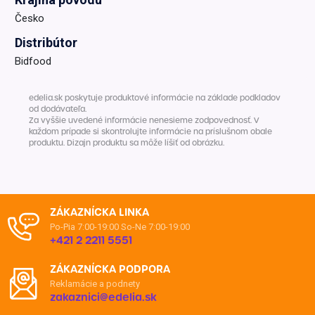
Česko
Distribútor
Bidfood
edelia.sk poskytuje produktové informácie na základe podkladov
od dodávateľa.
Za vyššie uvedené informácie nenesieme zodpovednosť. V
každom prípade si skontrolujte informácie na príslušnom obale
produktu. Dizajn produktu sa môže líšiť od obrázku.
ZÁKAZNÍCKA LINKA
Po-Pia 7:00-19:00
So-Ne 7:00-19:00
+421 2 2211 5551
ZÁKAZNÍCKA PODPORA
Reklamácie a podnety
zakaznici@edelia.sk