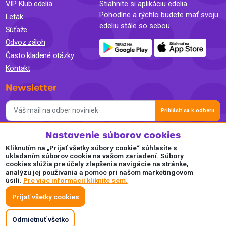
VIP Klub edelia
Stiahnite si aplikáciu edelia.
Pohodlne a rýchlo budete mať svoju
Leták
edeliu stále so sebou.
Súťaže
Odvoz záloh
Často kladené otázky
Kontakt
Newsletter
Prihlásiť sa k odberu
Nastavenie súborov cookies
Súhlasím so spracovaním osobných údajov a so zasielaním
newslettra na marketingové účely a oboznámil som sa so
Kliknutím na „Prijať všetky súbory cookie“ súhlasíte s
Zásadami ochrany osobných údajov.
ukladaním súborov cookie na vašom zariadení. Súbory
cookies slúžia pre účely zlepšenia navigácie na stránke,
Akceptujeme
analýzu jej používania a pomoc pri našom marketingovom
úsilí.
Pre viac informácií kliknite sem.
Plaťte pohodlne a bezpečne online.
Prijať všetky cookies
Odmietnuť všetko