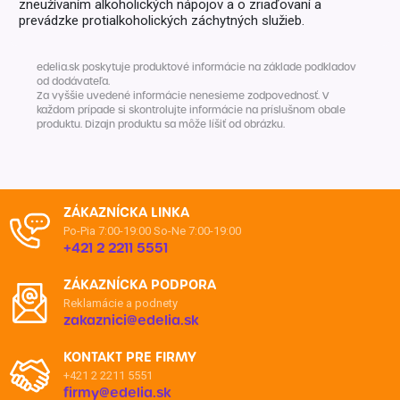
zneužívaním alkoholických nápojov a o zriaďovaní a
prevádzke protialkoholických záchytných služieb.
edelia.sk poskytuje produktové informácie na základe podkladov
od dodávateľa.
Za vyššie uvedené informácie nenesieme zodpovednosť. V
každom prípade si skontrolujte informácie na príslušnom obale
produktu. Dizajn produktu sa môže líšiť od obrázku.
ZÁKAZNÍCKA LINKA
Po-Pia 7:00-19:00
So-Ne 7:00-19:00
+421 2 2211 5551
ZÁKAZNÍCKA PODPORA
Reklamácie a podnety
zakaznici@edelia.sk
KONTAKT PRE FIRMY
+421 2 2211 5551
firmy@edelia.sk