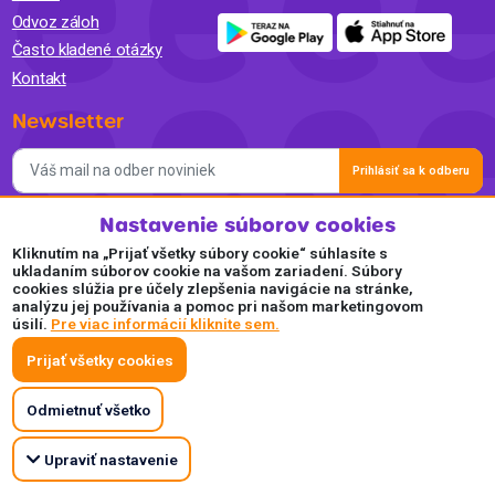
Odvoz záloh
Často kladené otázky
Kontakt
Newsletter
Prihlásiť sa k odberu
Nastavenie súborov cookies
Súhlasím so spracovaním osobných údajov a so zasielaním
newslettra na marketingové účely a oboznámil som sa so
Kliknutím na „Prijať všetky súbory cookie“ súhlasíte s
Zásadami ochrany osobných údajov.
ukladaním súborov cookie na vašom zariadení. Súbory
cookies slúžia pre účely zlepšenia navigácie na stránke,
Akceptujeme
analýzu jej používania a pomoc pri našom marketingovom
úsilí.
Pre viac informácií kliknite sem.
Plaťte pohodlne a bezpečne online.
Prijať všetky cookies
Odmietnuť všetko
Upraviť nastavenie