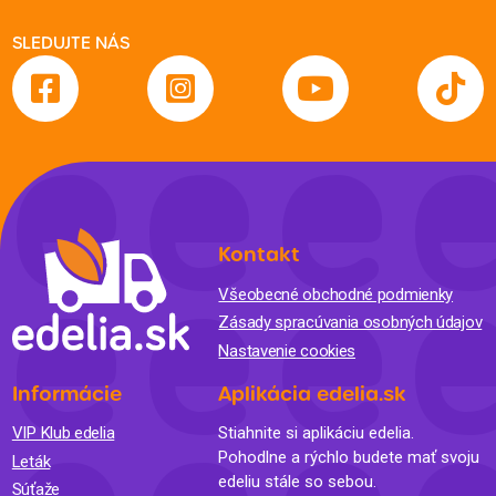
SLEDUJTE NÁS
Kontakt
Všeobecné obchodné podmienky
Zásady spracúvania osobných údajov
Nastavenie cookies
Informácie
Aplikácia edelia.sk
VIP Klub edelia
Stiahnite si aplikáciu edelia.
Pohodlne a rýchlo budete mať svoju
Leták
edeliu stále so sebou.
Súťaže