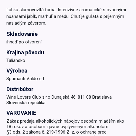
Ľahká slamovožltá farba. Intenzívne aromatické s ovocnými
nuansami jabĺk, marhúľ a medu. Chuť je guľatá s príjemným
nasladlým záverom.
Skladovanie
ihneď po otvorení
Krajina pôvodu
Taliansko
Výrobca
Spumanti Valdo srl
Distribútor
Wine Lovers Club s.r.o Dunajská 46, 811 08 Bratislava,
Slovenská republika
VAROVANIE
Zákaz predaja alkoholických nápojov osobám mladším ako
18 rokov a osobám zjavne ovplyvneným alkoholom.
§3 ods. 2 zákona č. 219/1996 Z. z. o ochrane pred