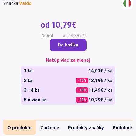
Značka:
Valdo
Špeciálna výživa a
biopotraviny
Darčekové
Recepty
Špeciálna
poukazy
výživa
od
10,79€
Dieťa
750ml
od 14,39€ / l
Drogéria a kozmetika
Do košíka
Domácnosť a kancelária
Domáci miláčikovia
Nakúp viac za menej
Lekáreň
1 ks
14,01€ / ks
2 ks
12,19€ / ks
-13%
3 - 4 ks
11,49€ / ks
-18%
5 a viac ks
10,79€ / ks
-23%
O produkte
Zloženie
Produkty značky
Podobné