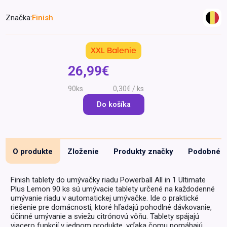
Špeciálna výživa a
Značka:
Finish
biopotraviny
Darčekové
Recepty
Špeciálna
poukazy
výživa
Dieťa
XXL Balenie
Drogéria a kozmetika
26,99€
Domácnosť a kancelária
90ks
0,30€ / ks
Domáci miláčikovia
Do košíka
Lekáreň
O produkte
Zloženie
Produkty značky
Podobné
Finish tablety do umývačky riadu Powerball All in 1 Ultimate
Plus Lemon 90 ks sú umývacie tablety určené na každodenné
umývanie riadu v automatickej umývačke. Ide o praktické
riešenie pre domácnosti, ktoré hľadajú pohodlné dávkovanie,
účinné umývanie a sviežu citrónovú vôňu. Tablety spájajú
viacero funkcií v jednom produkte, vďaka čomu pomáhajú