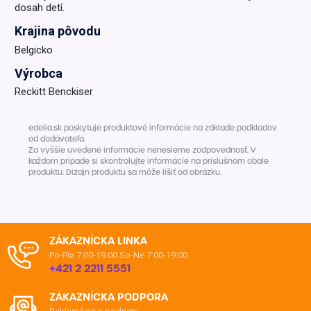
dosah detí.
Krajina pôvodu
Belgicko
Výrobca
Reckitt Benckiser
edelia.sk poskytuje produktové informácie na základe podkladov
od dodávateľa.
Za vyššie uvedené informácie nenesieme zodpovednosť. V
každom prípade si skontrolujte informácie na príslušnom obale
produktu. Dizajn produktu sa môže líšiť od obrázku.
ZÁKAZNÍCKA LINKA
Po-Pia 7:00-19:00
So-Ne 7:00-19:00
+421 2 2211 5551
ZÁKAZNÍCKA PODPORA