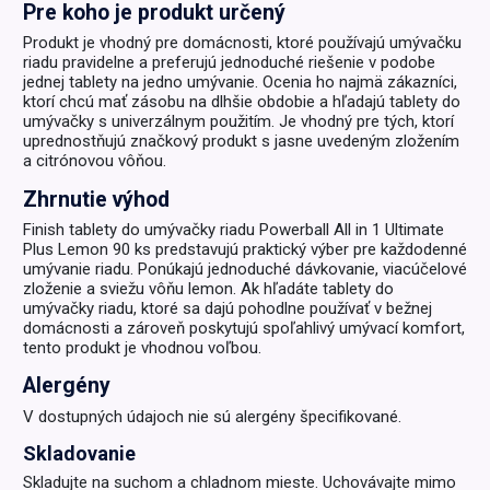
Pre koho je produkt určený
Produkt je vhodný pre domácnosti, ktoré používajú umývačku
riadu pravidelne a preferujú jednoduché riešenie v podobe
jednej tablety na jedno umývanie. Ocenia ho najmä zákazníci,
ktorí chcú mať zásobu na dlhšie obdobie a hľadajú tablety do
umývačky s univerzálnym použitím. Je vhodný pre tých, ktorí
uprednostňujú značkový produkt s jasne uvedeným zložením
a citrónovou vôňou.
Zhrnutie výhod
Finish tablety do umývačky riadu Powerball All in 1 Ultimate
Plus Lemon 90 ks predstavujú praktický výber pre každodenné
umývanie riadu. Ponúkajú jednoduché dávkovanie, viacúčelové
zloženie a sviežu vôňu lemon. Ak hľadáte tablety do
umývačky riadu, ktoré sa dajú pohodlne používať v bežnej
domácnosti a zároveň poskytujú spoľahlivý umývací komfort,
tento produkt je vhodnou voľbou.
Alergény
V dostupných údajoch nie sú alergény špecifikované.
Skladovanie
Skladujte na suchom a chladnom mieste. Uchovávajte mimo