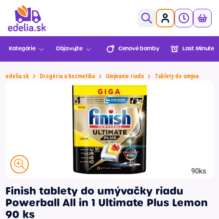
0,00€
Kategórie
Objavujte
Cenové bomby
Last Minute
Ovocie a zelenina
Pekáreň a cukráreň
edelia.sk
Drogéria a kozmetika
Umývanie riadu
Tablety do umývačky riad
Mäso a ryby
Cenové
Last Minute
Lekáreň
Sezónne
Košík je prázdny
bomby
BENU
Údeniny a lahôdky
Mliečne a chladené
XXL
Mrazené
Balenia
Novinky
Multinákup
Edelia klub
Viac za menej
Trvanlivé
Môžete objednať!
90ks
Nápoje
Finish tablety do umývačky riadu
Slovenská
Zvoz
VIP Ceny
Slovenské
Alkohol
Prejsť do pokladne
Powerball All in 1 Ultimate Plus Lemon
farma
potraviny
90 ks
Športová výživa