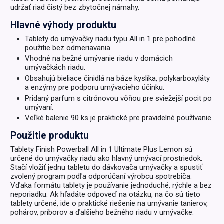
udržať riad čistý bez zbytočnej námahy.
Hlavné výhody produktu
Tablety do umývačky riadu typu All in 1 pre pohodlné
použitie bez odmeriavania.
Vhodné na bežné umývanie riadu v domácich
umývačkách riadu.
Obsahujú bieliace činidlá na báze kyslíka, polykarboxyláty
a enzýmy pre podporu umývacieho účinku.
Pridaný parfum s citrónovou vôňou pre sviežejší pocit po
umývaní.
Veľké balenie 90 ks je praktické pre pravidelné používanie.
Použitie produktu
Tablety Finish Powerball All in 1 Ultimate Plus Lemon sú
určené do umývačky riadu ako hlavný umývací prostriedok.
Stačí vložiť jednu tabletu do dávkovača umývačky a spustiť
zvolený program podľa odporúčaní výrobcu spotrebiča.
Vďaka formátu tablety je používanie jednoduché, rýchle a bez
neporiadku. Ak hľadáte odpoveď na otázku, na čo sú tieto
tablety určené, ide o praktické riešenie na umývanie tanierov,
pohárov, príborov a ďalšieho bežného riadu v umývačke.