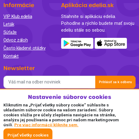
Informácie
Aplikácia edelia.sk
VIP Klub edelia
Stiahnite si aplikáciu edelia.
Pohodlne a rýchlo budete mať svoju
Leták
edeliu stále so sebou.
Súťaže
Odvoz záloh
Často kladené otázky
Kontakt
Newsletter
Prihlásiť sa k odberu
Nastavenie súborov cookies
Súhlasím so spracovaním osobných údajov a so zasielaním
newslettra na marketingové účely a oboznámil som sa so
Kliknutím na „Prijať všetky súbory cookie“ súhlasíte s
Zásadami ochrany osobných údajov.
ukladaním súborov cookie na vašom zariadení. Súbory
cookies slúžia pre účely zlepšenia navigácie na stránke,
Akceptujeme
analýzu jej používania a pomoc pri našom marketingovom
úsilí.
Pre viac informácií kliknite sem.
Plaťte pohodlne a bezpečne online.
Prijať všetky cookies