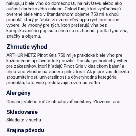
nakupujú biele víno do domácnosti, na návštevu alebo ako
súčasť darčekového nákupu. Osloví ľudí, ktorí vyhľadávajú
overené biele víno v štandardnom objeme 750 ml a chcú
produkt, ktorý je ľahko zrozumiteľný aj pri rýchlom online
výbere. Je vhodný pre tých, ktorí preferujú vína bez
komplikovaného popisu a chcú sa rozhodnúť podľa typu vína,
značky a objemu.
Zhrnutie výhod
ARTHUR METZ Pinot Gris 750 ml je praktické biele víno pre
každodenné aj slávnostné použitie. Ponúka jednoduchý výber
pre zákazníkov, ktorí hľadajú Pinot Gris v klasickom balení a
chcú víno vhodné na viacero príležitostí. Ak je pre vás dôležitá
zrozumiteľnosť, univerzálnosť a dôveryhodná kategória
produktu, toto víno predstavuje rozumnú voľbu.
Alergény
Obsahuje/alebo môže obsahovať siričitany. Zloženie: víno.
Skladovanie
Skladujte v suchu
Krajina pôvodu