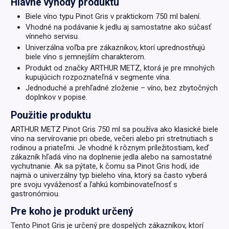
Hlavné výhody produktu
Biele víno typu Pinot Gris v praktickom 750 ml balení.
Vhodné na podávanie k jedlu aj samostatne ako súčasť
vínneho servisu.
Univerzálna voľba pre zákazníkov, ktorí uprednostňujú
biele víno s jemnejším charakterom.
Produkt od značky ARTHUR METZ, ktorá je pre mnohých
kupujúcich rozpoznateľná v segmente vína.
Jednoduché a prehľadné zloženie – víno, bez zbytočných
doplnkov v popise.
Použitie produktu
ARTHUR METZ Pinot Gris 750 ml sa používa ako klasické biele
víno na servírovanie pri obede, večeri alebo pri stretnutiach s
rodinou a priateľmi. Je vhodné k rôznym príležitostiam, keď
zákazník hľadá víno na doplnenie jedla alebo na samostatné
vychutnanie. Ak sa pýtate, k čomu sa Pinot Gris hodí, ide
najmä o univerzálny typ bieleho vína, ktorý sa často vyberá
pre svoju vyváženosť a ľahkú kombinovateľnosť s
gastronómiou.
Pre koho je produkt určený
Tento Pinot Gris je určený pre dospelých zákazníkov, ktorí