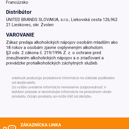
Francúzsko
Distribútor
UNITED BRANDS SLOVAKIA, s.r.o., Liekovská cesta 126,962
21 Lieskovec, okr. Zvolen
VAROVANIE
Zákaz predaja alkoholických nápojov osobám mladším ako
18 rokov a osobám zjavne ovplyvneným alkoholom.
§3 ods. 2 zákona č. 219/1996 Z. z. o ochrane pred
zneužívaním alkoholických nápojov a o zriaďovaní a
prevádzke protialkoholických záchytných služieb.
edelia.sk poskytuje produktové informácie na základe podkladov
od dodávateľa.
Za vyššie uvedené informácie nenesieme zodpovednosť. V
každom prípade si skontrolujte informácie na príslušnom obale
produktu. Dizajn produktu sa môže líšiť od obrázku.
ZÁKAZNÍCKA LINKA