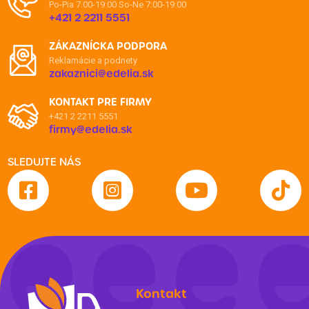
Po-Pia 7:00-19:00
So-Ne 7:00-19:00
+421 2 2211 5551
ZÁKAZNÍCKA PODPORA
Reklamácie a podnety
zakaznici@edelia.sk
KONTAKT PRE FIRMY
+421 2 2211 5551
firmy@edelia.sk
SLEDUJTE NÁS
Kontakt