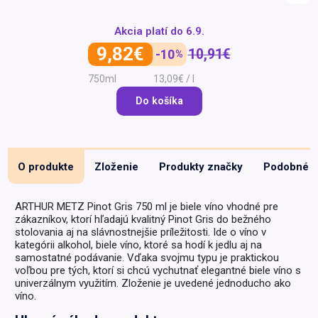
Špeciálna výživa a
Akcia platí do
6.9.
biopotraviny
Darčekové
Recepty
Špeciálna
poukazy
výživa
9,82€
10,91€
-10
%
Dieťa
750ml
13,09€ / l
Drogéria a kozmetika
Do košíka
Domácnosť a kancelária
Domáci miláčikovia
Lekáreň
O produkte
Zloženie
Produkty značky
Podobné
ARTHUR METZ Pinot Gris 750 ml je biele víno vhodné pre
zákazníkov, ktorí hľadajú kvalitný Pinot Gris do bežného
stolovania aj na slávnostnejšie príležitosti. Ide o víno v
kategórii alkohol, biele víno, ktoré sa hodí k jedlu aj na
samostatné podávanie. Vďaka svojmu typu je praktickou
voľbou pre tých, ktorí si chcú vychutnať elegantné biele víno s
univerzálnym využitím. Zloženie je uvedené jednoducho ako
víno.