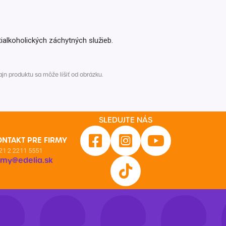
ialkoholických záchytných služieb.
n produktu sa môže líšiť od obrázku.
SLEDUJTE NÁS
ONTAKT PRE FIRMY
21 2 2211 5551
irmy@edelia.sk