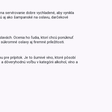
Inkontinencia
Zobraziť všetko z kategórie
Naplaste
a servírovanie dobre vychladené, aby vynikla
ajú aj ako šampanské na oslavu, darčekové
Viac (2)
slavách. Ocenia ho ľudia, ktorí chcú ponúknuť
 súkromné oslavy aj firemné príležitosti.
u pre prípitok. Je to šumivé víno, ktoré pôsobí
a dôveryhodnú voľbu v kategórii alkohol, víno a