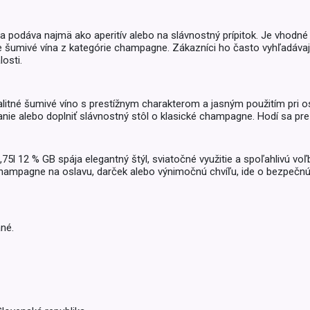
Balóny a sviečky
Intímna hygiena
Dekorácie
egórie
podáva najmä ako aperitív alebo na slávnostný prípitok. Je vhodné n
Stolovanie
domácich
pre šumivé vína z kategórie champagne. Zákazníci ho často vyhľadáv
osti.
Sezónna dekorácia
egórie
valitné šumivé víno s prestížnym charakterom a jasným použitím pri o
vanie alebo doplniť slávnostný stôl o klasické champagne. Hodí sa pre
l 12 % GB spája elegantný štýl, sviatočné využitie a spoľahlivú voľb
champagne na oslavu, darček alebo výnimočnú chvíľu, ide o bezpečnú 
né.