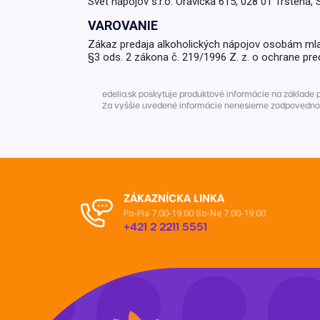
Svet nápojov s.r.o. Oravická 615, 028 01 Trstená, 
VAROVANIE
Zákaz predaja alkoholických nápojov osobám ml
§3 ods. 2 zákona č. 219/1996 Z. z. o ochrane pre
edelia.sk poskytuje produktové informácie na základe 
Za vyššie uvedené informácie nenesieme zodpovednosť. 
ZÁKAZNÍCKA LINKA
Po-Pia 7:00-19:00
So-Ne 7:00-19:00
+421 2 2211 5551