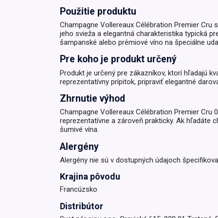
Použitie produktu
Krémy a impregnácia
Zobraziť všetko z kat
Champagne Vollereaux Célébration Premier Cru sa 
Výpredaj 
jeho svieža a elegantná charakteristika typická 
potrieb
šampanské alebo prémiové víno na špeciálne udal
Pre koho je produkt určený
Zobraziť všetko z kat
Produkt je určený pre zákazníkov, ktorí hľadajú k
reprezentatívny prípitok, pripraviť elegantné daro
Zhrnutie výhod
Champagne Vollereaux Célébration Premier Cru 0,75
reprezentatívne a zároveň prakticky. Ak hľadáte 
šumivé vína.
Alergény
Alergény nie sú v dostupných údajoch špecifikova
Krajina pôvodu
Francúzsko
Distribútor