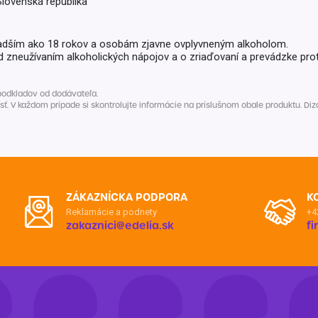
Slovenská republika
adším ako 18 rokov a osobám zjavne ovplyvneným alkoholom.
d zneužívaním alkoholických nápojov a o zriaďovaní a prevádzke prot
podkladov od dodávateľa.
V každom prípade si skontrolujte informácie na príslušnom obale produktu. Dizaj
ZÁKAZNÍCKA PODPORA
K
Reklamácie a podnety
+4
zakaznici@edelia.sk
f