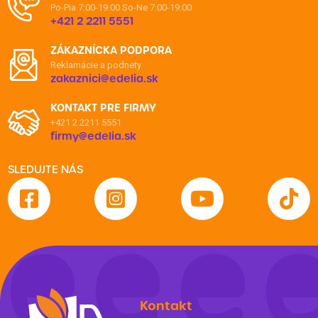
Po-Pia 7:00-19:00
So-Ne 7:00-19:00
+421 2 2211 5551
ZÁKAZNÍCKA PODPORA
Reklamácie a podnety
zakaznici@edelia.sk
KONTAKT PRE FIRMY
+421 2 2211 5551
firmy@edelia.sk
SLEDUJTE NÁS
Kontakt