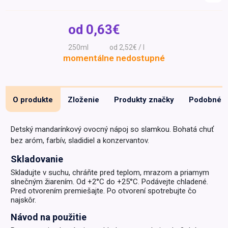
Špeciálna výživa a
biopotraviny
Darčekové
Recepty
Špeciálna
od
0,63€
poukazy
výživa
Dieťa
250ml
od 2,52€ / l
momentálne nedostupné
Drogéria a kozmetika
Domácnosť a kancelária
Domáci miláčikovia
O produkte
Zloženie
Produkty značky
Podobné
Lekáreň
Detský mandarínkový ovocný nápoj so slamkou. Bohatá chuť
bez aróm, farbív, sladidiel a konzervantov.
Skladovanie
Skladujte v suchu, chráňte pred teplom, mrazom a priamym
slnečným žiarením. Od +2°C do +25°C. Podávejte chladené.
Pred otvorením premiešajte. Po otvorení spotrebujte čo
najskôr.
Návod na použitie