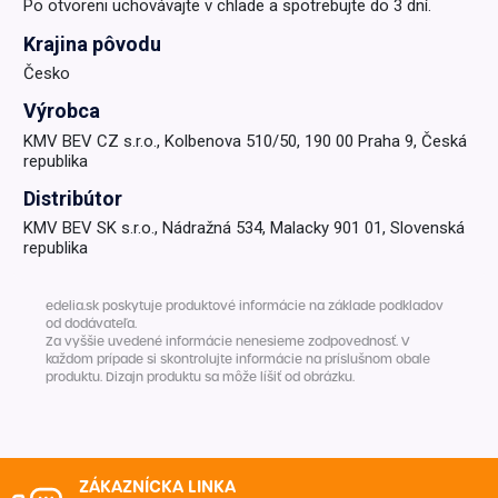
Po otvoreni uchovávajte v chlade a spotrebujte do 3 dní.
Krajina pôvodu
Česko
Výrobca
KMV BEV CZ s.r.o., Kolbenova 510/50, 190 00 Praha 9, Česká
republika
Distribútor
KMV BEV SK s.r.o., Nádražná 534, Malacky 901 01, Slovenská
republika
edelia.sk poskytuje produktové informácie na základe podkladov
od dodávateľa.
Za vyššie uvedené informácie nenesieme zodpovednosť. V
každom prípade si skontrolujte informácie na príslušnom obale
produktu. Dizajn produktu sa môže líšiť od obrázku.
ZÁKAZNÍCKA LINKA