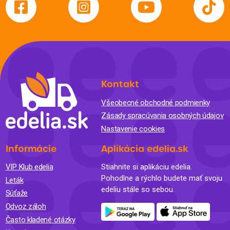
Kontakt
Všeobecné obchodné podmienky
Zásady spracúvania osobných údajov
Nastavenie cookies
Informácie
Aplikácia edelia.sk
VIP Klub edelia
Stiahnite si aplikáciu edelia.
Pohodlne a rýchlo budete mať svoju
Leták
edeliu stále so sebou.
Súťaže
Odvoz záloh
Často kladené otázky