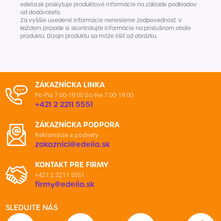
edelia.sk poskytuje produktové informácie na základe podkladov
od dodávateľa.
Za vyššie uvedené informácie nenesieme zodpovednosť. V
každom prípade si skontrolujte informácie na príslušnom obale
produktu. Dizajn produktu sa môže líšiť od obrázku.
ZÁKAZNÍCKA LINKA
Po-Pia 7:00-19:00
So-Ne 7:00-19:00
+421 2 2211 5551
ZÁKAZNÍCKA PODPORA
Reklamácie a podnety
zakaznici@edelia.sk
KONTAKT PRE FIRMY
+421 2 2211 5551
firmy@edelia.sk
SLEDUJTE NÁS