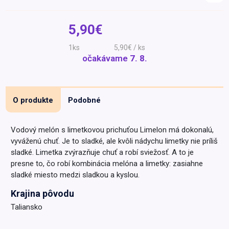
Špeciálna výživa a
biopotraviny
Darčekové
Recepty
Špeciálna
5,90€
poukazy
výživa
Dieťa
1ks
5,90€ / ks
očakávame
7. 8.
Drogéria a kozmetika
Domácnosť a kancelária
Domáci miláčikovia
O produkte
Podobné
Lekáreň
Vodový melón s limetkovou prichuťou Limelon má dokonalú,
vyváženú chuť. Je to sladké, ale kvôli nádychu limetky nie príliš
sladké. Limetka zvýrazňuje chuť a robí sviežosť. A to je
presne to, čo robí kombinácia melóna a limetky: zasiahne
sladké miesto medzi sladkou a kyslou.
Krajina pôvodu
Taliansko