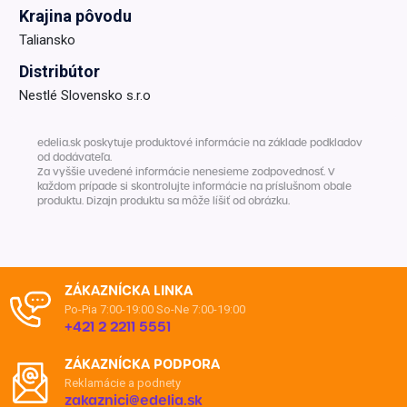
Krajina pôvodu
Taliansko
Distribútor
Nestlé Slovensko s.r.o
edelia.sk poskytuje produktové informácie na základe podkladov
od dodávateľa.
Za vyššie uvedené informácie nenesieme zodpovednosť. V
každom prípade si skontrolujte informácie na príslušnom obale
produktu. Dizajn produktu sa môže líšiť od obrázku.
ZÁKAZNÍCKA LINKA
Po-Pia 7:00-19:00
So-Ne 7:00-19:00
+421 2 2211 5551
ZÁKAZNÍCKA PODPORA
Reklamácie a podnety
zakaznici@edelia.sk