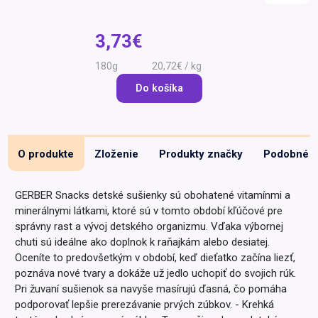
Špeciálna výživa a
biopotraviny
Darčekové
Recepty
Špeciálna
3,73€
poukazy
výživa
Dieťa
180g
20,72€ / kg
Drogéria a kozmetika
Do košíka
Domácnosť a kancelária
Domáci miláčikovia
O produkte
Zloženie
Produkty značky
Podobné
Lekáreň
GERBER Snacks detské sušienky sú obohatené vitamínmi a
minerálnymi látkami, ktoré sú v tomto období kľúčové pre
správny rast a vývoj detského organizmu. Vďaka výbornej
chuti sú ideálne ako doplnok k raňajkám alebo desiatej.
Oceníte to predovšetkým v období, keď dieťatko začína liezť,
poznáva nové tvary a dokáže už jedlo uchopiť do svojich rúk.
Pri žuvaní sušienok sa navyše masírujú ďasná, čo pomáha
podporovať lepšie prerezávanie prvých zúbkov. - ​Krehká