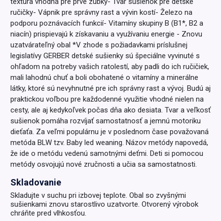
textúra vhodná pre prvé zúbky​ - Tvar sušienok pre detské
ručičky​ - Vápnik pre správny rast a vývin kostí​ - Železo na
podporu poznávacích funkcií​ - Vitamíny skupiny B (B1*, B2 a
niacín) prispievajú k získavaniu a využívaniu energie - Znovu
uzatvárateľný obal *V zhode s požiadavkami príslušnej
legislatívy GERBER detské sušienky sú špeciálne vyvinuté s
ohľadom na potreby vašich ratolestí, aby padli do ich ručičiek,
mali lahodnú chuť a boli obohatené o vitamíny a minerálne
látky, ktoré sú nevyhnutné pre ich správny rast a vývoj. Budú aj
praktickou voľbou pre každodenné využitie vhodné nielen na
cesty, ale aj kedykoľvek počas dňa ako desiata. Tvar a veľkosť
sušienok pomáha rozvíjať samostatnosť a jemnú motoriku
dieťaťa. Za veľmi populárnu je v poslednom čase považovaná
metóda BLW tzv. Baby led weaning. Názov metódy napovedá,
že ide o metódu vedenú samotnými deťmi. Deti si pomocou
metódy osvojujú nové zručnosti a učia sa samostatnosti.
Skladovanie
Skladujte v suchu pri izbovej teplote. Obal so zvyšnými
sušienkami znovu starostlivo uzatvorte. Otvorený výrobok
chráňte pred vlhkosťou.