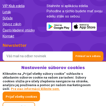
VIP Klub edelia
Stiahnite si aplikáciu edelia.
Pohodlne a rýchlo budete mať svoju
Leták
edeliu stále so sebou.
Súťaže
Odvoz záloh
Často kladené otázky
Kontakt
Newsletter
Prihlásiť sa k odberu
Nastavenie súborov cookies
Súhlasím so spracovaním osobných údajov a so zasielaním
newslettra na marketingové účely a oboznámil som sa so
Kliknutím na „Prijať všetky súbory cookie“ súhlasíte s
Zásadami ochrany osobných údajov.
ukladaním súborov cookie na vašom zariadení. Súbory
cookies slúžia pre účely zlepšenia navigácie na stránke,
Akceptujeme
analýzu jej používania a pomoc pri našom marketingovom
úsilí.
Pre viac informácií kliknite sem.
Plaťte pohodlne a bezpečne online.
Prijať všetky cookies