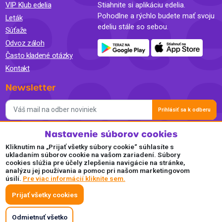
VIP Klub edelia
Stiahnite si aplikáciu edelia.
Pohodlne a rýchlo budete mať svoju
Leták
edeliu stále so sebou.
Súťaže
Odvoz záloh
Často kladené otázky
Kontakt
Newsletter
Prihlásiť sa k odberu
Nastavenie súborov cookies
Súhlasím so spracovaním osobných údajov a so zasielaním
newslettra na marketingové účely a oboznámil som sa so
Kliknutím na „Prijať všetky súbory cookie“ súhlasíte s
Zásadami ochrany osobných údajov.
ukladaním súborov cookie na vašom zariadení. Súbory
cookies slúžia pre účely zlepšenia navigácie na stránke,
Akceptujeme
analýzu jej používania a pomoc pri našom marketingovom
úsilí.
Pre viac informácií kliknite sem.
Plaťte pohodlne a bezpečne online.
Prijať všetky cookies
Odmietnuť všetko