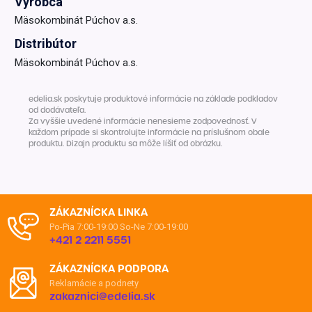
Výrobca
Mäsokombinát Púchov a.s.
Distribútor
Mäsokombinát Púchov a.s.
edelia.sk poskytuje produktové informácie na základe podkladov
od dodávateľa.
Za vyššie uvedené informácie nenesieme zodpovednosť. V
každom prípade si skontrolujte informácie na príslušnom obale
produktu. Dizajn produktu sa môže líšiť od obrázku.
ZÁKAZNÍCKA LINKA
Po-Pia 7:00-19:00
So-Ne 7:00-19:00
+421 2 2211 5551
ZÁKAZNÍCKA PODPORA
Reklamácie a podnety
zakaznici@edelia.sk