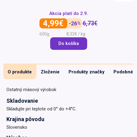
Špeciálna výživa a
Akcia platí do
2.9.
biopotraviny
Darčekové
Recepty
Špeciálna
poukazy
výživa
4,99€
6,73€
-26
%
Dieťa
600g
8,32€ / kg
Drogéria a kozmetika
Do košíka
Domácnosť a kancelária
Domáci miláčikovia
Lekáreň
O produkte
Zloženie
Produkty značky
Podobné
Ostatný mäsový výrobok
Skladovanie
Skladujte pri teplote od 0° do +4°C.
Krajina pôvodu
Slovensko