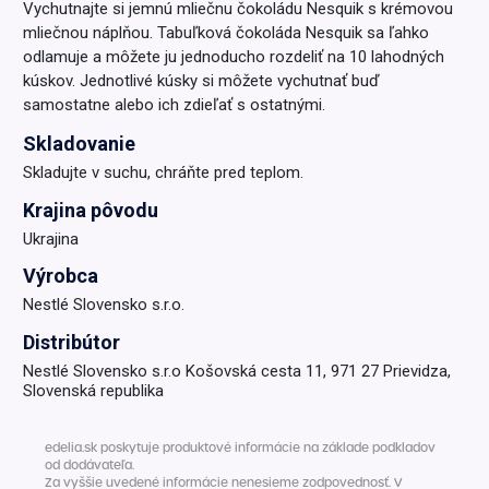
Vychutnajte si jemnú mliečnu čokoládu Nesquik s krémovou
mliečnou náplňou. Tabuľková čokoláda Nesquik sa ľahko
odlamuje a môžete ju jednoducho rozdeliť na 10 lahodných
kúskov. Jednotlivé kúsky si môžete vychutnať buď
samostatne alebo ich zdieľať s ostatnými.
Skladovanie
Skladujte v suchu, chráňte pred teplom.
Krajina pôvodu
Ukrajina
Výrobca
Nestlé Slovensko s.r.o.
Distribútor
Nestlé Slovensko s.r.o Košovská cesta 11, 971 27 Prievidza,
Slovenská republika
edelia.sk poskytuje produktové informácie na základe podkladov
od dodávateľa.
Za vyššie uvedené informácie nenesieme zodpovednosť. V