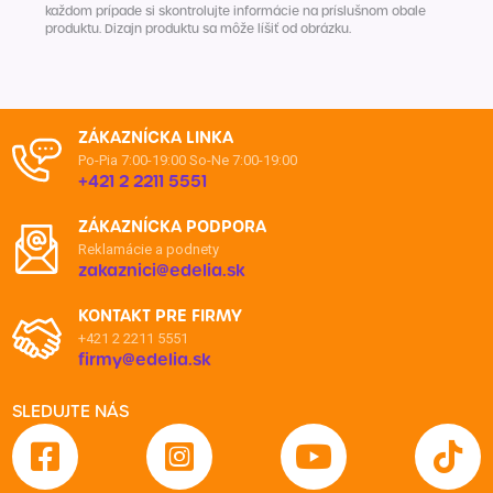
každom prípade si skontrolujte informácie na príslušnom obale
produktu. Dizajn produktu sa môže líšiť od obrázku.
ZÁKAZNÍCKA LINKA
Po-Pia 7:00-19:00
So-Ne 7:00-19:00
+421 2 2211 5551
ZÁKAZNÍCKA PODPORA
Reklamácie a podnety
zakaznici@edelia.sk
KONTAKT PRE FIRMY
+421 2 2211 5551
firmy@edelia.sk
SLEDUJTE NÁS