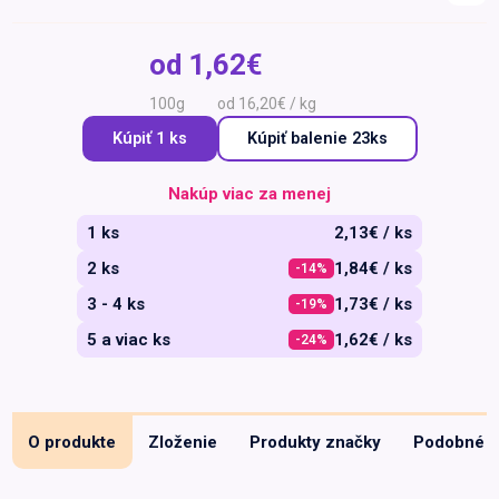
Špeciálna výživa a
biopotraviny
Darčekové
Recepty
Špeciálna
od
1,62€
poukazy
výživa
Dieťa
100g
od 16,20€ / kg
Drogéria a kozmetika
Kúpiť 1 ks
Kúpiť
balenie 23ks
Domácnosť a kancelária
Nakúp viac za menej
Domáci miláčikovia
1 ks
2,13€ / ks
Lekáreň
2 ks
1,84€ / ks
-14%
3 - 4 ks
1,73€ / ks
-19%
5 a viac ks
1,62€ / ks
-24%
O produkte
Zloženie
Produkty značky
Podobné