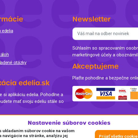
rmácie
Newsletter
 edelia
Súhlasím so spracovaním osobný
áloh
marketingové účely a oboznámi
ladené otázky
Akceptujeme
Plaťte pohodlne a bezpečne onli
kácia edelia.sk
e si aplikáciu edelia. Pohodlne a
budete mať svoju edeliu stále so
Nastavenie súborov cookies
e s ukladaním súborov cookie na vašom
a navigácie na stránke, analýzu jej
Prijať všetky cookie