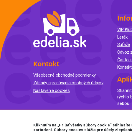
Info
VIP Klub
Leták
Súťaže
Odvoz z
Často k
Kontakt
Kontakt
Všeobecné obchodné podmienky
Apli
Zásady spracúvania osobných údajov
Nastavenie cookies
Stiahnit
rýchlo 
sebou.
Kliknutím na „Prijať všetky súbory cookie“ súhlasít
zariadení. Súbory cookies slúžia pre účely zlepšeni