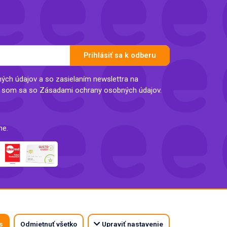
Prihlásiť sa k odberu
ch údajov a so zasielaním newslettra na
l som sa so Zásadami ochrany osobných údajov.
ne.
s
Odmietnuť všetko
Upraviť nastavenie