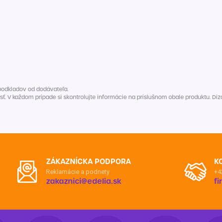
Balóny a sviečky
Intímna hygiena
Dekorácie
egórie
Stolovanie
domácich
Sezónna dekorácia
egórie
podkladov od dodávateľa.
V každom prípade si skontrolujte informácie na príslušnom obale produktu. Dizaj
ZÁKAZNÍCKA PODPORA
K
Reklamácie a podnety
+4
zakaznici@edelia.sk
f