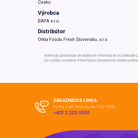
Česko
Krémy a impregnácia
Zobraziť všetko z kat
Výrobca
Výpredaj 
BAPA s.r.o.
potrieb
Distribútor
Orkla Foods Fresh Slovensko, s.r.o.
Zobraziť všetko z kat
edelia.sk poskytuje produktové informácie na základe 
Za vyššie uvedené informácie nenesieme zodpovednosť. 
ZÁKAZNÍCKA LINKA
Po-Pia 7:00-19:00
So-Ne 7:00-19:00
+421 2 2211 5551