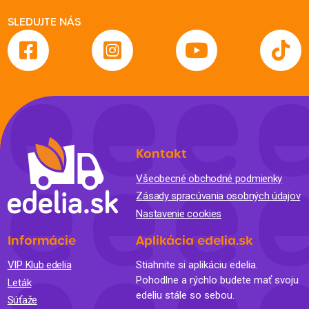
SLEDUJTE NÁS
Kontakt
Všeobecné obchodné podmienky
Zásady spracúvania osobných údajov
Nastavenie cookies
Informácie
Aplikácia edelia.sk
VIP Klub edelia
Stiahnite si aplikáciu edelia.
Pohodlne a rýchlo budete mať svoju
Leták
edeliu stále so sebou.
Súťaže