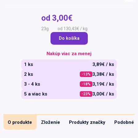
Špeciálna výživa a
biopotraviny
Darčekové
Recepty
Špeciálna
od
3,00€
poukazy
výživa
Dieťa
23g
od 130,43€ / kg
Drogéria a kozmetika
Do košíka
Domácnosť a kancelária
Nakúp viac za menej
Domáci miláčikovia
1 ks
3,89€ / ks
Lekáreň
2 ks
3,38€ / ks
-13%
3 - 4 ks
3,19€ / ks
-18%
5 a viac ks
3,00€ / ks
-23%
O produkte
Zloženie
Produkty značky
Podobné