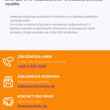
republika
edelia.sk poskytuje produktové informácie na základe podkladov
od dodávateľa.
Za vyššie uvedené informácie nenesieme zodpovednosť. V
každom prípade si skontrolujte informácie na príslušnom obale
produktu. Dizajn produktu sa môže líšiť od obrázku.
ZÁKAZNÍCKA LINKA
Po-Pia 7:00-19:00
So-Ne 7:00-19:00
+421 2 2211 5551
ZÁKAZNÍCKA PODPORA
Reklamácie a podnety
zakaznici@edelia.sk
KONTAKT PRE FIRMY
+421 2 2211 5551
firmy@edelia.sk