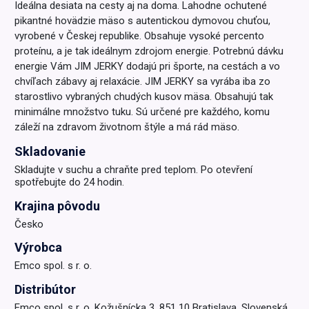
Ideálna desiata na cesty aj na doma. Lahodne ochutené
pikantné hovädzie mäso s autentickou dymovou chuťou,
vyrobené v Českej republike. Obsahuje vysoké percento
proteínu, a je tak ideálnym zdrojom energie. Potrebnú dávku
energie Vám JIM JERKY dodajú pri športe, na cestách a vo
chvíľach zábavy aj relaxácie. JIM JERKY sa vyrába iba zo
starostlivo vybraných chudých kusov mäsa. Obsahujú tak
minimálne množstvo tuku. Sú určené pre každého, komu
záleží na zdravom životnom štýle a má rád mäso.
Skladovanie
Skladujte v suchu a chraňte pred teplom. Po otevření
spotřebujte do 24 hodin.
Krajina pôvodu
Česko
Výrobca
Emco spol. s r. o.
Distribútor
Emco spol. s r. o. Kožušnícka 3, 851 10 Bratislava, Slovenská