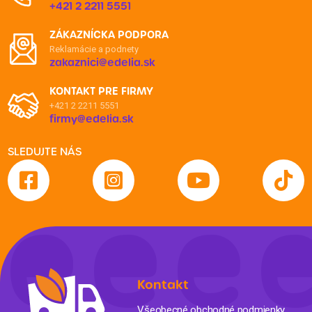
+421 2 2211 5551
ZÁKAZNÍCKA PODPORA
Reklamácie a podnety
zakaznici@edelia.sk
KONTAKT PRE FIRMY
+421 2 2211 5551
firmy@edelia.sk
SLEDUJTE NÁS
Kontakt
Všeobecné obchodné podmienky