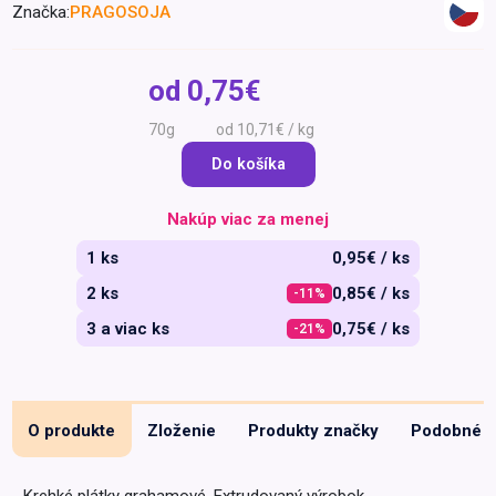
Značka:
PRAGOSOJA
Špeciálna výživa a
biopotraviny
Darčekové
Recepty
Špeciálna
poukazy
výživa
od
0,75€
Dieťa
70g
od 10,71€ / kg
Drogéria a kozmetika
Do košíka
Domácnosť a kancelária
Domáci miláčikovia
Nakúp viac za menej
Lekáreň
1 ks
0,95€ / ks
2 ks
0,85€ / ks
-11%
3 a viac ks
0,75€ / ks
-21%
O produkte
Zloženie
Produkty značky
Podobné
Krehké plátky grahamové. Extrudovaný výrobok.