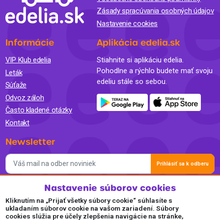
Zásady spracúvania osobných údajov
Nastavenie cookies
Informácie
Aplikácia edelia.sk
VIP Klub edelia
Stiahnite si aplikáciu edelia.
Pohodlne a rýchlo budete mať svoju
Leták
edeliu stále so sebou.
Súťaže
Odvoz záloh
Často kladené otázky
Kontakt
Newsletter
Prihlásiť sa k odberu
Nastavenie súborov cookies
Súhlasím so spracovaním osobných údajov a so zasielaním
newslettra na marketingové účely a oboznámil som sa so
Kliknutím na „Prijať všetky súbory cookie“ súhlasíte s
Zásadami ochrany osobných údajov.
ukladaním súborov cookie na vašom zariadení. Súbory
cookies slúžia pre účely zlepšenia navigácie na stránke,