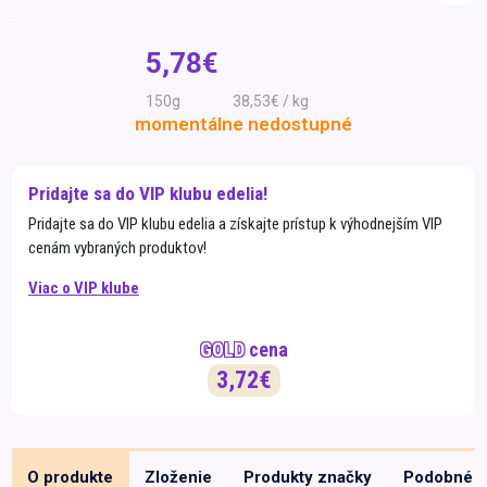
Špeciálna výživa a
biopotraviny
Darčekové
Recepty
Špeciálna
5,78€
poukazy
výživa
Dieťa
150g
38,53€ / kg
momentálne nedostupné
Drogéria a kozmetika
Domácnosť a kancelária
Pridajte sa do VIP klubu edelia!
Domáci miláčikovia
Pridajte sa do VIP klubu edelia a získajte prístup k výhodnejším VIP
cenám vybraných produktov!
Lekáreň
Viac o VIP klube
GOLD
cena
3,72€
O produkte
Zloženie
Produkty značky
Podobné