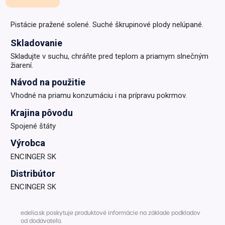
Pistácie pražené solené. Suché škrupinové plody nelúpané.
Skladovanie
Skladujte v suchu, chráňte pred teplom a priamym slnečným
žiarení.
Návod na použitie
Vhodné na priamu konzumáciu i na prípravu pokrmov.
Krajina pôvodu
Spojené štáty
Výrobca
ENCINGER SK
Distribútor
ENCINGER SK
edelia.sk poskytuje produktové informácie na základe podkladov
od dodávateľa.