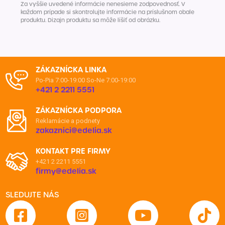
Za vyššie uvedené informácie nenesieme zodpovednosť. V
každom prípade si skontrolujte informácie na príslušnom obale
produktu. Dizajn produktu sa môže líšiť od obrázku.
ZÁKAZNÍCKA LINKA
Po-Pia 7:00-19:00
So-Ne 7:00-19:00
+421 2 2211 5551
ZÁKAZNÍCKA PODPORA
Reklamácie a podnety
zakaznici@edelia.sk
KONTAKT PRE FIRMY
+421 2 2211 5551
firmy@edelia.sk
SLEDUJTE NÁS