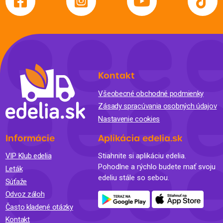
Kontakt
Všeobecné obchodné podmienky
Zásady spracúvania osobných údajov
Nastavenie cookies
Informácie
Aplikácia edelia.sk
VIP Klub edelia
Stiahnite si aplikáciu edelia.
Pohodlne a rýchlo budete mať svoju
Leták
edeliu stále so sebou.
Súťaže
Odvoz záloh
Často kladené otázky
Kontakt