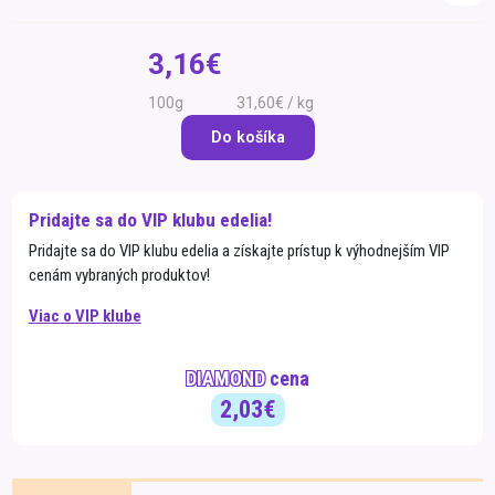
Špeciálna výživa a
biopotraviny
Darčekové
Recepty
Špeciálna
3,16€
poukazy
výživa
Dieťa
100g
31,60€ / kg
Drogéria a kozmetika
Do košíka
Domácnosť a kancelária
Domáci miláčikovia
Pridajte sa do VIP klubu edelia!
Pridajte sa do VIP klubu edelia a získajte prístup k výhodnejším VIP
Lekáreň
cenám vybraných produktov!
Viac o VIP klube
DIAMOND
cena
2,03€