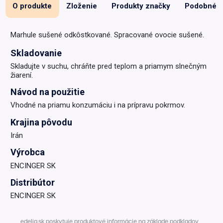
O produkte
Zloženie
Produkty značky
Podobné
Marhule sušené odkôstkované. Spracované ovocie sušené.
Skladovanie
Skladujte v suchu, chráňte pred teplom a priamym slnečným
žiarení.
Návod na použitie
Vhodné na priamu konzumáciu i na prípravu pokrmov.
Krajina pôvodu
Irán
Výrobca
ENCINGER SK
Distribútor
ENCINGER SK
edelia.sk poskytuje produktové informácie na základe podkladov