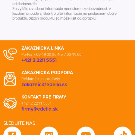
od dodávateľa.
Za vyššie uvedené informácie nenesieme zodpovednosť. V
každom prípade si skontrolujte informácie na príslušnom obale
produktu. Dizajn produktu sa môže líšiť od obrázku.
ZÁKAZNÍCKA LINKA
Po-Pia 7:00-19:00
So-Ne 7:00-19:00
+421 2 2211 5551
ZÁKAZNÍCKA PODPORA
Reklamácie a podnety
zakaznici@edelia.sk
KONTAKT PRE FIRMY
+421 2 2211 5551
firmy@edelia.sk
SLEDUJTE NÁS