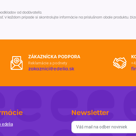
Balóny a sviečky
Intímna hygiena
Dekorácie
egórie
podkladov od dodávateľa.
V každom prípade si skontrolujte informácie na príslušnom obale produktu. Dizaj
Stolovanie
domácich
Sezónna dekorácia
egórie
ZÁKAZNÍCKA PODPORA
K
Reklamácie a podnety
+4
zakaznici@edelia.sk
f
rmácie
Newsletter
 edelia