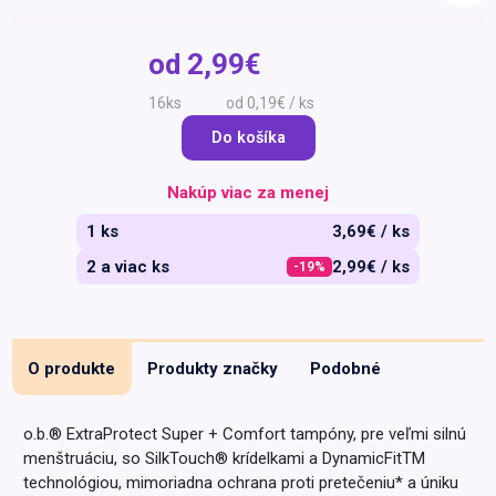
Špeciálna výživa a
biopotraviny
Darčekové
Recepty
Špeciálna
od
2,99€
poukazy
výživa
Dieťa
16ks
od 0,19€ / ks
Drogéria a kozmetika
Do košíka
Domácnosť a kancelária
Nakúp viac za menej
Domáci miláčikovia
1 ks
3,69€ / ks
Lekáreň
2 a viac ks
2,99€ / ks
-19%
O produkte
Produkty značky
Podobné
o.b.® ExtraProtect Super + Comfort tampóny, pre veľmi silnú
menštruáciu, so SilkTouch® krídelkami a DynamicFitTM
technológiou, mimoriadna ochrana proti pretečeniu* a úniku