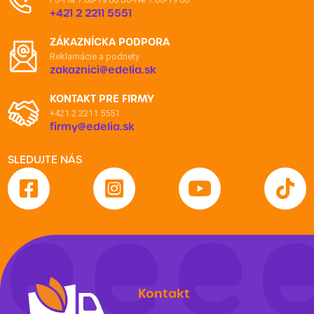
+421 2 2211 5551
ZÁKAZNÍCKA PODPORA
Reklamácie a podnety
zakaznici@edelia.sk
KONTAKT PRE FIRMY
+421 2 2211 5551
firmy@edelia.sk
SLEDUJTE NÁS
Kontakt