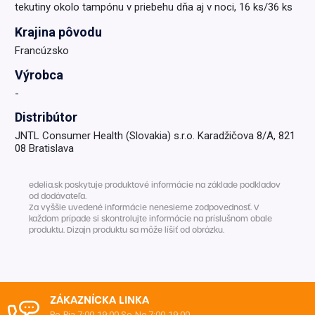
tekutiny okolo tampónu v priebehu dňa aj v noci, 16 ks/36 ks
Krajina pôvodu
Francúzsko
Výrobca
-
Distribútor
JNTL Consumer Health (Slovakia) s.r.o. Karadžičova 8/A, 821
08 Bratislava
edelia.sk poskytuje produktové informácie na základe podkladov
od dodávateľa.
Za vyššie uvedené informácie nenesieme zodpovednosť. V
každom prípade si skontrolujte informácie na príslušnom obale
produktu. Dizajn produktu sa môže líšiť od obrázku.
ZÁKAZNÍCKA LINKA
Po-Pia 7:00-19:00
So-Ne 7:00-19:00