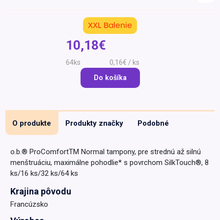
Špeciálna výživa a
biopotraviny
Darčekové
Recepty
Špeciálna
XXL Balenie
poukazy
výživa
Dieťa
10,18€
Drogéria a kozmetika
64ks
0,16€ / ks
Domácnosť a kancelária
Do košíka
Domáci miláčikovia
Lekáreň
O produkte
Produkty značky
Podobné
o.b.® ProComfortTM Normal tampony, pre strednú až silnú
menštruáciu, maximálne pohodlie* s povrchom SilkTouch®, 8
ks/16 ks/32 ks/64 ks
Krajina pôvodu
Francúzsko