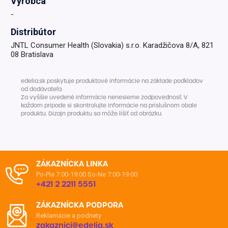
Výrobca
-
Distribútor
JNTL Consumer Health (Slovakia) s.r.o. Karadžičova 8/A, 821
08 Bratislava
edelia.sk poskytuje produktové informácie na základe podkladov
od dodávateľa.
Za vyššie uvedené informácie nenesieme zodpovednosť. V
každom prípade si skontrolujte informácie na príslušnom obale
produktu. Dizajn produktu sa môže líšiť od obrázku.
ZÁKAZNÍCKA LINKA
Po-Pia 7:00-19:00
So-Ne 7:00-19:00
+421 2 2211 5551
ZÁKAZNÍCKA PODPORA
Reklamácie a podnety
zakaznici@edelia.sk