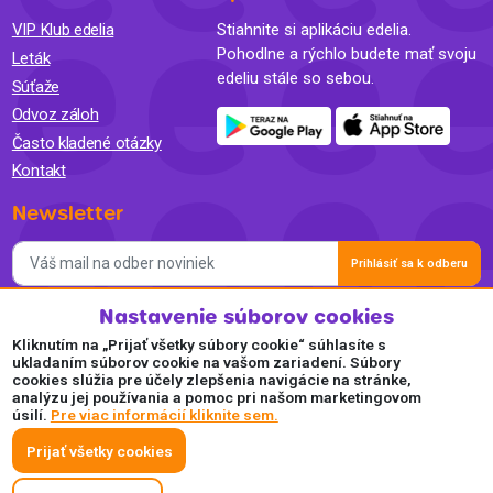
VIP Klub edelia
Stiahnite si aplikáciu edelia.
Pohodlne a rýchlo budete mať svoju
Leták
edeliu stále so sebou.
Súťaže
Odvoz záloh
Často kladené otázky
Kontakt
Newsletter
Prihlásiť sa k odberu
Nastavenie súborov cookies
Súhlasím so spracovaním osobných údajov a so zasielaním
newslettra na marketingové účely a oboznámil som sa so
Kliknutím na „Prijať všetky súbory cookie“ súhlasíte s
Zásadami ochrany osobných údajov.
ukladaním súborov cookie na vašom zariadení. Súbory
cookies slúžia pre účely zlepšenia navigácie na stránke,
Akceptujeme
analýzu jej používania a pomoc pri našom marketingovom
úsilí.
Pre viac informácií kliknite sem.
Plaťte pohodlne a bezpečne online.
Prijať všetky cookies