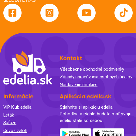
SLEDUJTE NÁS
Kontakt
Všeobecné obchodné podmienky
Zásady spracúvania osobných údajov
Nastavenie cookies
Informácie
Aplikácia edelia.sk
VIP Klub edelia
Stiahnite si aplikáciu edelia.
Pohodlne a rýchlo budete mať svoju
Leták
edeliu stále so sebou.
Súťaže
Odvoz záloh