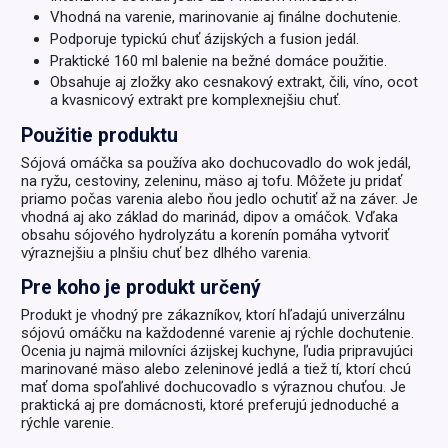
Vhodná na varenie, marinovanie aj finálne dochutenie.
Podporuje typickú chuť ázijských a fusion jedál.
Praktické 160 ml balenie na bežné domáce použitie.
Obsahuje aj zložky ako cesnakový extrakt, čili, víno, ocot
a kvasnicový extrakt pre komplexnejšiu chuť.
Použitie produktu
Sójová omáčka sa používa ako dochucovadlo do wok jedál,
na ryžu, cestoviny, zeleninu, mäso aj tofu. Môžete ju pridať
priamo počas varenia alebo ňou jedlo ochutiť až na záver. Je
vhodná aj ako základ do marinád, dipov a omáčok. Vďaka
obsahu sójového hydrolyzátu a korenín pomáha vytvoriť
výraznejšiu a plnšiu chuť bez dlhého varenia.
Pre koho je produkt určený
Produkt je vhodný pre zákazníkov, ktorí hľadajú univerzálnu
sójovú omáčku na každodenné varenie aj rýchle dochutenie.
Ocenia ju najmä milovníci ázijskej kuchyne, ľudia pripravujúci
marinované mäso alebo zeleninové jedlá a tiež tí, ktorí chcú
mať doma spoľahlivé dochucovadlo s výraznou chuťou. Je
praktická aj pre domácnosti, ktoré preferujú jednoduché a
rýchle varenie.