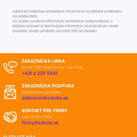
edelia.sk poskytuje produktové informácie na základe podkladov
od dodávateľa.
Za vyššie uvedené informácie nenesieme zodpovednosť. V
každom prípade si skontrolujte informácie na príslušnom obale
produktu. Dizajn produktu sa môže líšiť od obrázku.
ZÁKAZNÍCKA LINKA
Po-Pia 7:00-19:00
So-Ne 7:00-19:00
+421 2 2211 5551
ZÁKAZNÍCKA PODPORA
Reklamácie a podnety
zakaznici@edelia.sk
KONTAKT PRE FIRMY
+421 2 2211 5551
firmy@edelia.sk