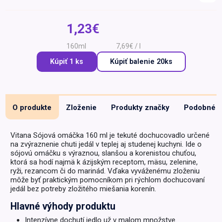
Špeciálna výživa a
biopotraviny
Darčekové
Recepty
Špeciálna
1,23€
poukazy
výživa
Dieťa
160ml
7,69€ / l
Drogéria a kozmetika
Kúpiť 1 ks
Kúpiť
balenie 20ks
Domácnosť a kancelária
Domáci miláčikovia
O produkte
Zloženie
Produkty značky
Podobné
Lekáreň
Vitana Sójová omáčka 160 ml je tekuté dochucovadlo určené
na zvýraznenie chuti jedál v teplej aj studenej kuchyni. Ide o
sójovú omáčku s výraznou, slanšou a korenistou chuťou,
ktorá sa hodí najmä k ázijským receptom, mäsu, zelenine,
ryži, rezancom či do marinád. Vďaka vyváženému zloženiu
môže byť praktickým pomocníkom pri rýchlom dochucovaní
jedál bez potreby zložitého miešania korenín.
Hlavné výhody produktu
Intenzívne dochutí jedlo už v malom množstve.