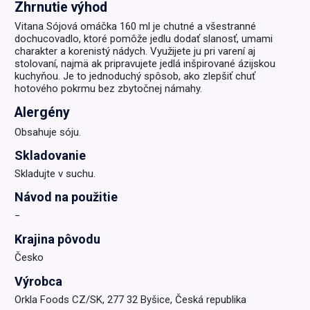
Zhrnutie výhod
Vitana Sójová omáčka 160 ml je chutné a všestranné
dochucovadlo, ktoré pomôže jedlu dodať slanosť, umami
charakter a korenistý nádych. Využijete ju pri varení aj
stolovaní, najmä ak pripravujete jedlá inšpirované ázijskou
kuchyňou. Je to jednoduchý spôsob, ako zlepšiť chuť
hotového pokrmu bez zbytočnej námahy.
Alergény
Obsahuje sóju.
Skladovanie
Skladujte v suchu.
Návod na použitie
−
Krajina pôvodu
Česko
Výrobca
Orkla Foods CZ/SK, 277 32 Byšice, Česká republika