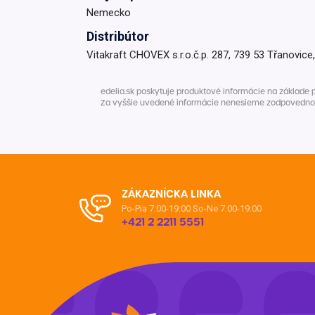
Nemecko
Krémy a impregnácia
Zobraziť všetko z kat
Distribútor
Výpredaj 
Vitakraft CHOVEX s.r.o.č.p. 287, 739 53 Třanovice
potrieb
edelia.sk poskytuje produktové informácie na základe 
Zobraziť všetko z kat
Za vyššie uvedené informácie nenesieme zodpovednosť. 
ZÁKAZNÍCKA LINKA
Po-Pia 7:00-19:00
So-Ne 7:00-19:00
+421 2 2211 5551