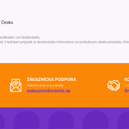
Balóny a sviečky
Intímna hygiena
Dekorácie
egórie
Stolovanie
domácich
, Česko
Sezónna dekorácia
podkladov od dodávateľa.
egórie
V každom prípade si skontrolujte informácie na príslušnom obale produktu. Dizaj
ZÁKAZNÍCKA PODPORA
K
Reklamácie a podnety
+4
zakaznici@edelia.sk
f