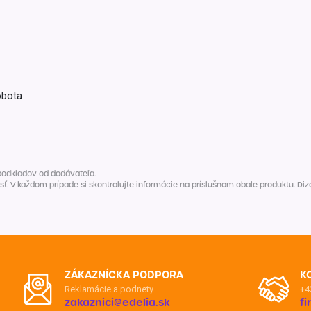
Balóny a sviečky
Intímna hygiena
Dekorácie
egórie
Stolovanie
domácich
Sezónna dekorácia
obota
egórie
podkladov od dodávateľa.
V každom prípade si skontrolujte informácie na príslušnom obale produktu. Dizaj
ZÁKAZNÍCKA PODPORA
K
Reklamácie a podnety
+4
zakaznici@edelia.sk
f