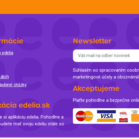
rmácie
Newsletter
 edelia
Súhlasím so spracovaním osobný
áloh
marketingové účely a oboznámi
ladené otázky
Akceptujeme
Plaťte pohodlne a bezpečne onli
kácia edelia.sk
e si aplikáciu edelia. Pohodlne a
budete mať svoju edeliu stále so