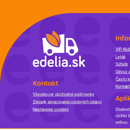
Info
VIP Klub
Leták
Súťaže
Odvoz z
Často k
Kontakt
Kontakt
Všeobecné obchodné podmienky
Apli
Zásady spracúvania osobných údajov
Nastavenie cookies
Stiahnit
rýchlo 
sebou.