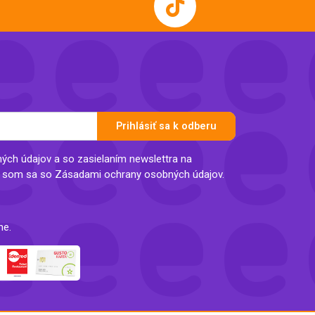
Prihlásiť sa k odberu
ch údajov a so zasielaním newslettra na
l som sa so Zásadami ochrany osobných údajov.
ne.