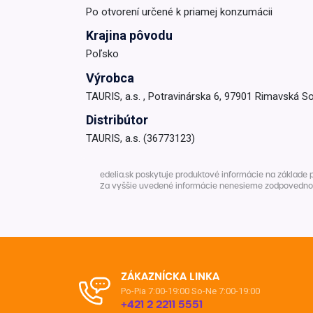
Po otvorení určené k priamej konzumácii
Krémy a impregnácia
Zobraziť všetko z kat
Krajina pôvodu
Výpredaj 
Poľsko
potrieb
Výrobca
TAURIS, a.s. , Potravinárska 6, 97901 Rimavská S
Zobraziť všetko z kat
Distribútor
TAURIS, a.s. (36773123)
edelia.sk poskytuje produktové informácie na základe 
Za vyššie uvedené informácie nenesieme zodpovednosť. 
ZÁKAZNÍCKA LINKA
Po-Pia 7:00-19:00
So-Ne 7:00-19:00
+421 2 2211 5551