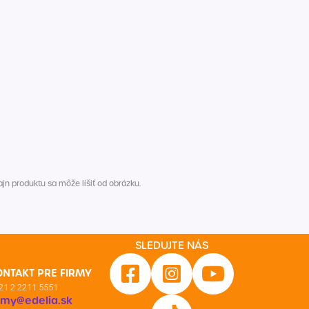
Inkontinencia
Zobraziť všetko z kategórie
Naplaste
Viac (2)
n produktu sa môže líšiť od obrázku.
SLEDUJTE NÁS
ONTAKT PRE FIRMY
21 2 2211 5551
irmy@edelia.sk