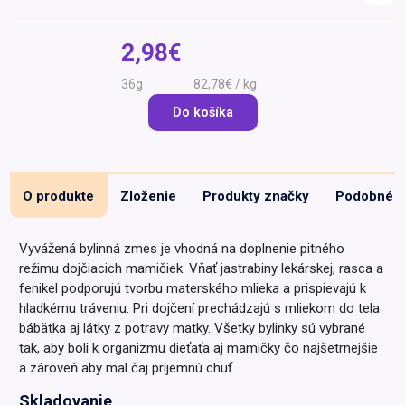
Špeciálna výživa a
biopotraviny
Darčekové
Recepty
Špeciálna
2,98€
poukazy
výživa
Dieťa
36g
82,78€ / kg
Drogéria a kozmetika
Do košíka
Domácnosť a kancelária
Domáci miláčikovia
O produkte
Zloženie
Produkty značky
Podobné
Lekáreň
Vyvážená bylinná zmes je vhodná na doplnenie pitného
režimu dojčiacich mamičiek. Vňať jastrabiny lekárskej, rasca a
fenikel podporujú tvorbu materského mlieka a prispievajú k
hladkému tráveniu. Pri dojčení prechádzajú s mliekom do tela
bábätka aj látky z potravy matky. Všetky bylinky sú vybrané
tak, aby boli k organizmu dieťaťa aj mamičky čo najšetrnejšie
a zároveň aby ​​mal čaj príjemnú chuť.
Skladovanie