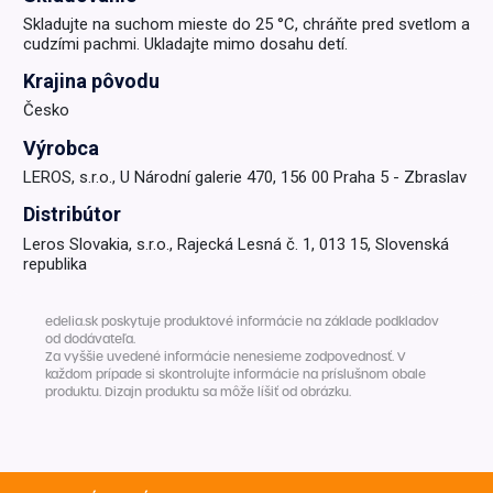
Skladujte na suchom mieste do 25 °C, chráňte pred svetlom a
cudzími pachmi. Ukladajte mimo dosahu detí.
Krajina pôvodu
Česko
Výrobca
LEROS, s.r.o., U Národní galerie 470, 156 00 Praha 5 - Zbraslav
Distribútor
Leros Slovakia, s.r.o., Rajecká Lesná č. 1, 013 15, Slovenská
republika
edelia.sk poskytuje produktové informácie na základe podkladov
od dodávateľa.
Za vyššie uvedené informácie nenesieme zodpovednosť. V
každom prípade si skontrolujte informácie na príslušnom obale
produktu. Dizajn produktu sa môže líšiť od obrázku.