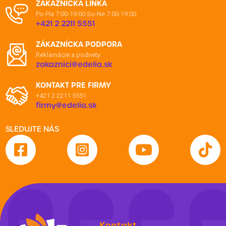
ZÁKAZNÍCKA LINKA
Po-Pia 7:00-19:00
So-Ne 7:00-19:00
+421 2 2211 5551
ZÁKAZNÍCKA PODPORA
Reklamácie a podnety
zakaznici@edelia.sk
KONTAKT PRE FIRMY
+421 2 2211 5551
firmy@edelia.sk
SLEDUJTE NÁS
Kontakt