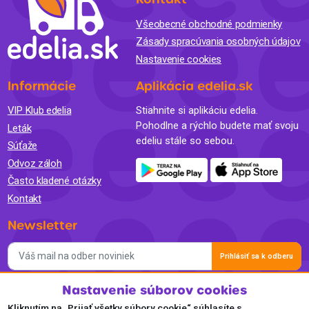
Všeobecné obchodné podmienky
Zásady spracúvania osobných údajov
Nastavenie cookies
Informácie
Aplikácia edelia.sk
VIP Klub edelia
Stiahnite si aplikáciu edelia.
Pohodlne a rýchlo budete mať svoju
Leták
edeliu stále so sebou.
Súťaže
Odvoz záloh
Často kladené otázky
Kontakt
Newsletter
Prihlásiť sa k odberu
Nastavenie súborov cookies
Súhlasím so spracovaním osobných údajov a so zasielaním
newslettra na marketingové účely a oboznámil som sa so
Kliknutím na „Prijať všetky súbory cookie“ súhlasíte s