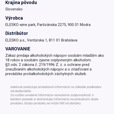
Krajina pôvodu
Slovensko
Výrobca
ELESKO wine park, Partizánska 2275, 900 01 Modra
Distribútor
ELESKO a.s., Ventúrska 1, 811 01 Bratislava
VAROVANIE
Zákaz predaja alkoholických nápojov osobám mladším ako
18 rokov a osobám zjavne ovplyvneným alkoholom.
§3 ods. 2 zákona č. 219/1996 Z. z. o ochrane pred
zneužívaním alkoholických nápojov a o zriaďovaní a
prevádzke protialkoholických záchytných služieb.
edelia.sk poskytuje produktové informácie na základe podkladov
od dodávateľa.
Za vyššie uvedené informácie nenesieme zodpovednosť. V
každom prípade si skontrolujte informácie na príslušnom obale
produktu. Dizajn produktu sa môže líšiť od obrázku.