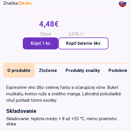
Značka:
Elesko
Špeciálna výživa a
biopotraviny
Darčekové
Recepty
Špeciálna
poukazy
výživa
4,48€
Dieťa
750ml
5,97€ / l
Drogéria a kozmetika
Kúpiť 1 ks
Kúpiť
balenie 6ks
Domácnosť a kancelária
Domáci miláčikovia
Lekáreň
O produkte
Zloženie
Produkty značky
Podobné
Expresívne víno žlto-zelenej farby a očarujúcej vône. Buket
muškátu, kvetov ruže a zrelého manga. Lahodná polosladká
chuť pohladí tónmi exotiky.
Skladovanie
Skladovanie: teplota medzi + 8 až +25 °C, mimo priameho
slnka