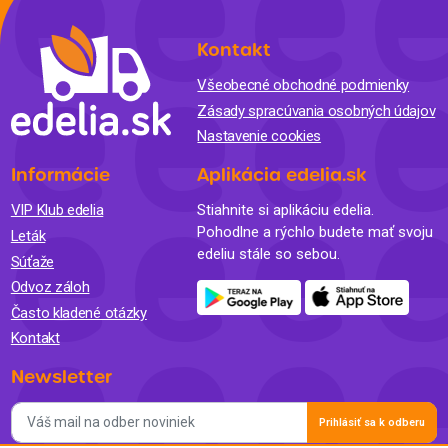
Kontakt
Všeobecné obchodné podmienky
Zásady spracúvania osobných údajov
Nastavenie cookies
Informácie
Aplikácia edelia.sk
VIP Klub edelia
Stiahnite si aplikáciu edelia.
Pohodlne a rýchlo budete mať svoju
Leták
edeliu stále so sebou.
Súťaže
Odvoz záloh
Často kladené otázky
Kontakt
Newsletter
Prihlásiť sa k odberu